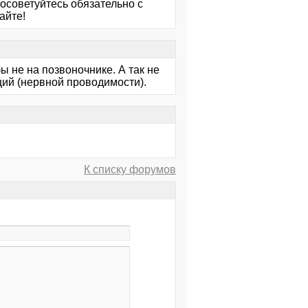
Посоветуйтесь обязательно с
айте!
 не на позвоночнике. А так не
ций (нервной проводимости).
К списку форумов