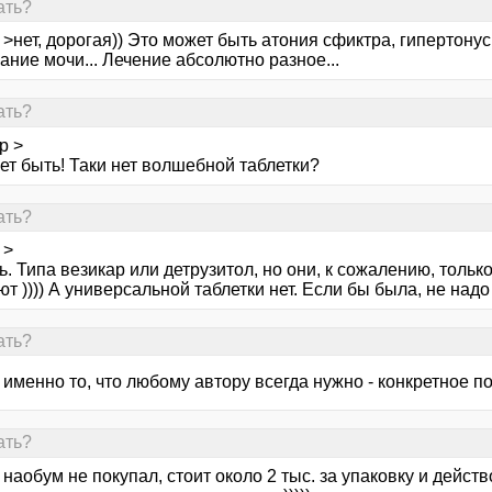
ать?
>нет, дорогая)) Это может быть атония сфиктра, гипертону
ние мочи... Лечение абсолютно разное...
ать?
р >
ет быть! Таки нет волшебной таблетки?
ать?
 >
сть. Типа везикар или детрузитол, но они, к сожалению, толь
т )))) А универсальной таблетки нет. Если бы была, не надо 
ать?
 именно то, что любому автору всегда нужно - конкретное 
ать?
 наобум не покупал, стоит около 2 тыс. за упаковку и действо