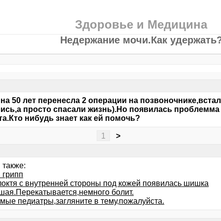
Здоровье и Медицина
Недержание мочи.Как удержать
а 50 лет перенесла 2 операции на позвоночнике,встала
ись,а просто спасали жизнь).Но появилась проблемма 
та.Кто нибудь знает как ей помочь?
1
>
 также:
 грипп
локтя с внутренней стороны под кожей появилась шишка
шая.Перекатывается,немного болит.
мые педиатры,загляните в тему,пожалуйста.