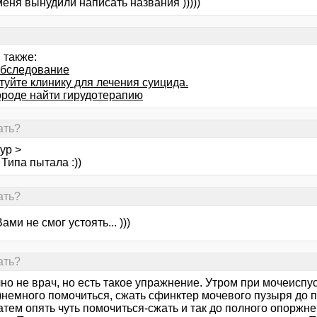
еня вынудили написать названия )))))
 также:
бследование
туйте клинику для лечения суицида.
городе найти гирудотерапию
ать?
ур >
. Типа пытала :))
ать?
ами не смог устоять... )))
ать?
но не врач, но есть такое упражнение. Утром при мочеиспу
)немного помочиться, сжать сфинктер мочевого пузыря до 
атем опять чуть помочиться-сжать и так до полного опоржн