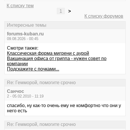
К списку тем
1
>
К списку форумов
Интересные темы
forums-kuban.ru
09.08.2026 - 00:45
Смотри также:
Классическая форма мигрени с аурой
Вакцинация офиса от гриппа - нужен совет по
компании
Подскажите с почками...
Re: Гемморой, помогите срочно
Санчос
2 - 05.02.2010 - 11:19
спасибо, ну как-то очень ему не комфортно что они у
него есть
Re: Гемморой, помогите срочно