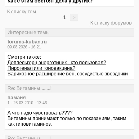
Как с этим обстоят дела у других?
К списку тем
1
>
К списку форумов
Интересные темы
forums-kuban.ru
09.08.2026 - 16:21
Смотри также:
Доппельгерц энерготиник - кто пользовал?
Пирогенал или гоновакцина?
Варикозное расширение вен, сосудистые звездочки
Re: Витамины........!
паманя
1 - 26.03.2010 - 13:46
А что надо чувствовать????
Витамины принимают только по показаниям, таким
как гиповитаминоз.
Re: Витамины........!