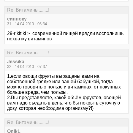
Re: Витамины........!
сиппоку
31 - 14.04.2010 - 06:34
29-rikitiki > современной пищей врядли восполнишь
нехватку витаминов
Re: Витамины........!
Jessika
32 - 14.04.2010 - 07:37
1.если овощи фрукты выращены вами на
собственной грядке или вашей бабушкой, тогда
можно говорить о пользе и витаминах, от покупных
больше вреда, чем пользы.
2.Вы представляете, какой объём фруктов, овощей
вам надо съедать в день, что бы покрыть суточную
дозу, которая необходима организму?!)
Re: Витамины........!
OnikL