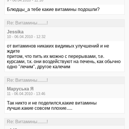
9 - 06.04.2010 - 11:16
Блюдцы_а тебе какие витамины подошли?
Re: Витамины........!
Jessika
10 - 06.04.2010 - 12:32
от витаминов никаких видимых улучшений и не
ждите
притом, что пить их можно с перерывами, т.е.
курсами, т.к. они воздействуют на печень, как обычно
одно "лечим", другое калечим
Re: Витамины........!
Маруська Я
11 - 06.04.2010 - 13:46
Так никто и не поделился,какие витамины
лучше.какие совсем плохие.....
Re: Витамины........!