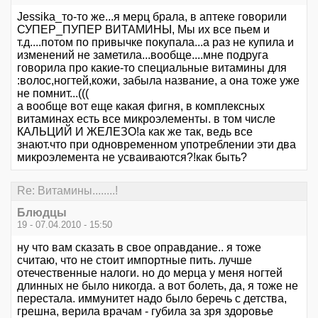
Jessika_то-то же...я мерц брала, в аптеке говорили
СУПЕР_ПУПЕР ВИТАМИНЫ, Мы их все пьем и
т.д....потом по привычке покупала...а раз не купила и
изменений не заметила...вообще....мне подруга
говорила про какие-то специальные витамины для
:волос,ногтей,кожи, забыла название, а она тоже уже
не помнит...(((
а вообще вот еще какая фигня, в комплексных
витаминах есть все микроэлементы. в том числе
КАЛЬЦИЙ И ЖЕЛЕЗО!а как же так, ведь все
знают.что при одновременном употреблении эти два
микроэлемента не усваиваются?!как быть?
Re: Витамины........!
Блюдцы
19 - 07.04.2010 - 15:50
ну что вам сказать в свое оправдание.. я тоже
считаю, что не стоит импортные пить. лучше
отечественные налоги. но до мерца у меня ногтей
длинных не было никогда. а вот болеть, да, я тоже не
перестала. иммунитет надо было беречь с детства,
грешна, верила врачам - губила за зря здоровье