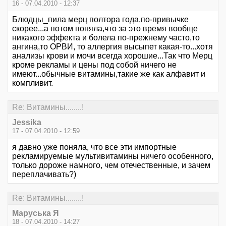
16 - 07.04.2010 - 12:37
Блюдцы_пила мерц полтора года,по-привычке
скорее...а потом поняла,что за это время вообще
никакого эффекта и болела по-прежнему часто,то
ангина,то ОРВИ, то аллергия высыпет какая-то...хотя
анализы крови и мочи всегда хорошие...Так что Мерц
кроме рекламы и цены под собой ничего не
имеют...обычные витамины,такие же как алфавит и
компливит.
Re: Витамины........!
Jessika
17 - 07.04.2010 - 12:59
я давно уже поняла, что все эти импортные
рекламируемые мультивитамины ничего особенного,
только дороже намного, чем отечественные, и зачем
переплачивать?)
Re: Витамины........!
Маруська Я
18 - 07.04.2010 - 14:27