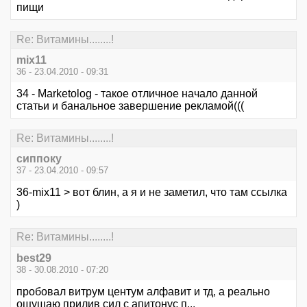
пищи
Re: Витамины........!
mix11
36 - 23.04.2010 - 09:31
34 - Marketolog - такое отличное начало данной
статьи и банальное завершение рекламой(((
Re: Витамины........!
сиппоку
37 - 23.04.2010 - 09:57
36-mix11 > вот блин, а я и не заметил, что там ссылка
)
Re: Витамины........!
best29
38 - 30.08.2010 - 07:20
пробовал витрум центум алфавит и тд, а реально
ощущаю прилив сил с апитонус п...