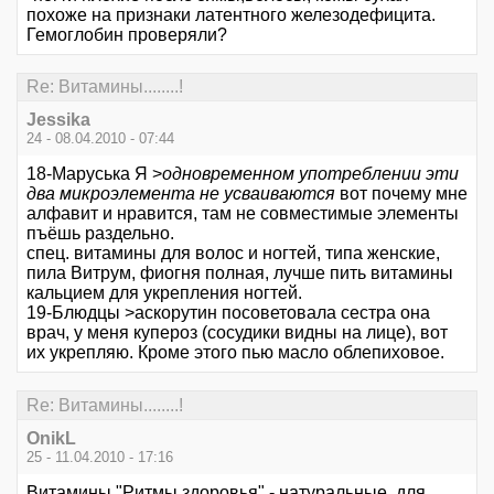
похоже на признаки латентного железодефицита.
Гемоглобин проверяли?
Re: Витамины........!
Jessika
24 - 08.04.2010 - 07:44
18-Маруська Я >
одновременном употреблении эти
два микроэлемента не усваиваются
вот почему мне
алфавит и нравится, там не совместимые элементы
пъёшь раздельно.
спец. витамины для волос и ногтей, типа женские,
пила Витрум, фиогня полная, лучше пить витамины
кальцием для укрепления ногтей.
19-Блюдцы >аскорутин посоветовала сестра она
врач, у меня купероз (сосудики видны на лице), вот
их укрепляю. Кроме этого пью масло облепиховое.
Re: Витамины........!
OnikL
25 - 11.04.2010 - 17:16
Витамины "Ритмы здоровья" - натуральные, для