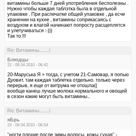
витамины больше 7 дней употребления бесполезны .
Нужно чтобы каждая таблэтка была в отдельной
упаковке . При распечатке общей упаковке , да есче
хранении на кухне , витамины соприкасаясь с
воздухом и влагой начинают попросту расщеплятся
и улетучиваться :-)))
Так то !!!
Re: Витамины........!
Блюдцы
22 - 08.04.2010 - 06:42
20-Маруська Я > тогда, с учетом 21-Самовар, я попью
Дуовит. там каждая таблетка отдельно. только через
перерыв, я еще от витрума не отошла((
вообще канеш лучше молока нормального и овощей
в сезон какие могут быть витамины..
Re: Витамины........!
яБрь
23 - 08.04.2010 - 06:54
"ногти плохие после зимы,волосы, кожы сухая" -