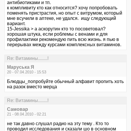
антибиотиками и тп.
к компливиту кто как относится? хочу попробовать
поменять пристрастия, но опыт с витрумом, который
мне всучили в аптеке, не удался. ищу следующий
вариант.
15-Jessika > а аскорутин кто то посоветовал?
хорошая штука, если роблемы с венами и для
профилактики рекомендую пить всю жизнь. я пью в
перерывах между курсами комплексных витаминов.
Re: Витамины........!
Маруська Я
20 - 07.04.2010 - 15:53
Блюдцы_попробуйте обычный алфавит пропить хоть
на разок вместо мерца
Re: Витамины........!
Самовар
21 - 08.04.2010 - 02:21
не так давно слушал радио на эту тему . Кто то
проводил исследования и сказали шо в основном