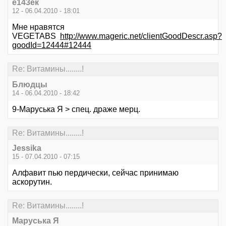
е143ек
12 - 06.04.2010 - 18:01
Мне нравятся
VEGETABS
http://www.mageric.net/clientGoodDescr.asp?
goodId=12444#12444
Re: Витамины........!
Блюдцы
14 - 06.04.2010 - 18:42
9-Маруська Я > спец. драже мерц.
Re: Витамины........!
Jessika
15 - 07.04.2010 - 07:15
Алфавит пью пердически, сейчас принимаю
аскорутин.
Re: Витамины........!
Маруська Я