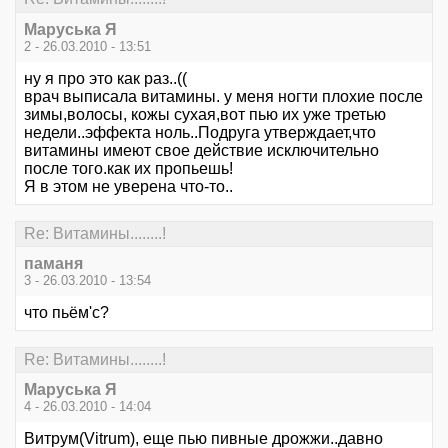
Маруська Я
2 - 26.03.2010 - 13:51
ну я про это как раз..((
врач выписала витамины. у меня ногти плохие после
зимы,волосы, кожы сухая,вот пью их уже третью
недели..эффекта ноль..Подруга утверждает,что
витамины имеют свое действие исключительно
после того.как их пропьешь!
Я в этом не уверена что-то..
Re: Витамины........!
паманя
3 - 26.03.2010 - 13:54
что пьём'c?
Re: Витамины........!
Маруська Я
4 - 26.03.2010 - 14:04
Витрум(Vitrum), еще пью пивные дрожжи..давно