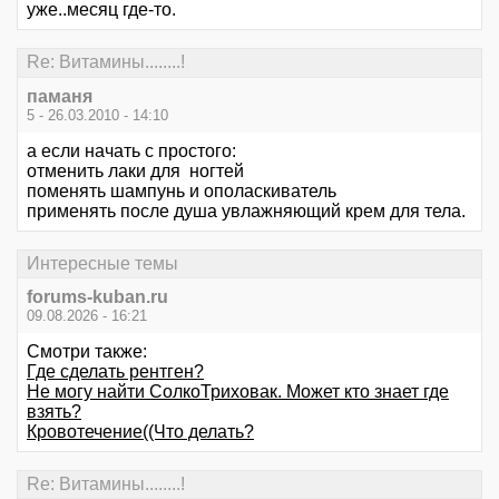
уже..месяц где-то.
Re: Витамины........!
паманя
5 - 26.03.2010 - 14:10
а если начать с простого:
отменить лаки для ногтей
поменять шампунь и ополаскиватель
применять после душа увлажняющий крем для тела.
Интересные темы
forums-kuban.ru
09.08.2026 - 16:21
Смотри также:
Где сделать рентген?
Не могу найти СолкоТриховак. Может кто знает где
взять?
Кровотечение((Что делать?
Re: Витамины........!