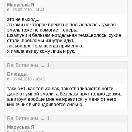
Маруська Я
6 - 26.03.2010 - 14:41
это не выход...
лаками некоторое время не пользовалась..умная
эмаль тоже не помогает теперь...
шампуни и бальзами-отдельная тема..волосы сухие
стали..проблемы изнутри идут.
лосьон для тела всегда применяю.
я имела ввиду кожу лица и рук.
Re: Витамины........!
Блюдцы
8 - 06.04.2010 - 10:45
таки 5+1. как только лак, так отваливаются ногти.
даже от умной эмали. а без лака прут только держи..
а витрум вообще мне не нравится. у меня от него
кишечник выпендривается сильно.
Re: Витамины........!
Маруська Я