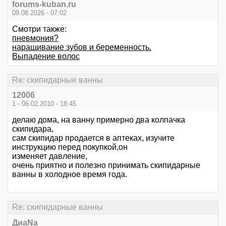
forums-kuban.ru
09.08.2026 - 07:02
Смотри также:
пневмония?
наращивание зубов и беременность.
Выпадение волос
Re: скипидарные ванны
12006
1 - 06.02.2010 - 18:45
делаю дома, на ванну примерно два колпачка
скипидара,
сам скипидар продается в аптеках, изучите
инструкцию перед покупкой,он
изменяет давление,
очень приятно и полезно принимать скипидарные
ванны в холодное время года.
Re: скипидарные ванны
ДиаNa