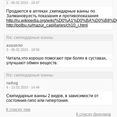
2 - 06.02.2010 - 18:47
Продаются в аптеках ,скипидарные ванны по
Залманову.есть показания и противопоказания
http://ru.wikipedia.org/wiki/%D0%A1%D0%B
http://polbu.ru/mazur_capillaries/ch10_i.html
Re: скипидарные ванны
азазело
3 - 06.02.2010 - 18:56
Читала,что хорошо помогают при болях в суставах,
улучшают обмен веществ.
Re: скипидарные ванны
radug
4 - 13.02.2010 - 14:44
Скипидарные ванны 2 видов, в зависимости от
состояния-гипо или гипертония.
К списку тем
К списку форумов