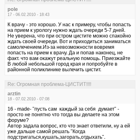
pole
17 - 06.02.2010 - 18:43
К врачу - это хорошо. У нас к примеру, чтобы попасть
на прием к урологу нужно ждать очереди 5-7 дней.
Не уверена, что при остром цистите можно спакойно
ждать своей очереди. Вот и приходиться заниматься
самолечением.Из-за невозможности вовремя
попасть на прием к врачу. Да и попав наконец, не
факт. что вам окажут реальную помощь. Приезжайте
В любой небольшой город края и попробуйте в
районной поликлинике вылечить цистит.
Re: Огромная проблема-ЦИСТИТ!!!!
arztin
18 - 07.02.2010 - 07:08
16 - made- "пусть сам каждый за себя думает" -
просто не понятно что тогда вы делаете на этом
форуме?
Автор задала вопрос, кто что знает ответили, ну а ей
уже дальше самой решать "Когда
подстригаться,кушать,загорать,отдыхать".