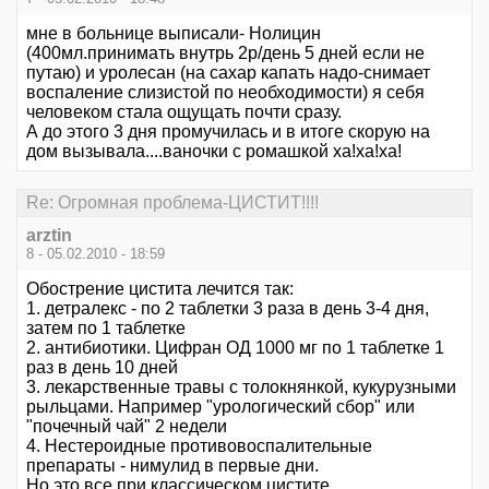
мне в больнице выписали- Нолицин
(400мл.принимать внутрь 2р/день 5 дней если не
путаю) и уролесан (на сахар капать надо-снимает
воспаление слизистой по необходимости) я себя
человеком стала ощущать почти сразу.
А до этого 3 дня промучилась и в итоге скорую на
дом вызывала....ваночки с ромашкой ха!ха!ха!
Re: Огромная проблема-ЦИСТИТ!!!!
arztin
8 - 05.02.2010 - 18:59
Обострение цистита лечится так:
1. детралекс - по 2 таблетки 3 раза в день 3-4 дня,
затем по 1 таблетке
2. антибиотики. Цифран ОД 1000 мг по 1 таблетке 1
раз в день 10 дней
3. лекарственные травы с толокнянкой, кукурузными
рыльцами. Например "урологический сбор" или
"почечный чай" 2 недели
4. Нестероидные противовоспалительные
препараты - нимулид в первые дни.
Но это все при классическом цистите,