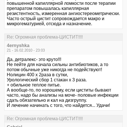
повышенной капиллярной ломкости после терапии
препаратом повышалась капиллярная
резистентность, измеренная ангиостереометрически.
Часто острый цистит сопровождается макро и
микрогематурией, отсюда и назначение.
Re: Огромная проблема-ЦИСТИТ!!!!
4ernyshka
21 - 16.02.2010 - 23:03
Да, детралекс- это круто!!!
Не пейте для начала сильны антибиотиков, а то
потом обычные уже никогда не подействуют!
Нолицин 400 х 2раза в сутки,
Урологический сбор 1 стакан х 3 раза.
+ обильное теплое питье.
А вообще-то, по хорошему, если циститы бывают
часто, надо бы анализы на моче- половые инфекции
сдать обязательно и кал на дизгруппу.
И лечение начинать с того, что найдется... Удачи!
Re: Огромная проблема-ЦИСТИТ!!!!