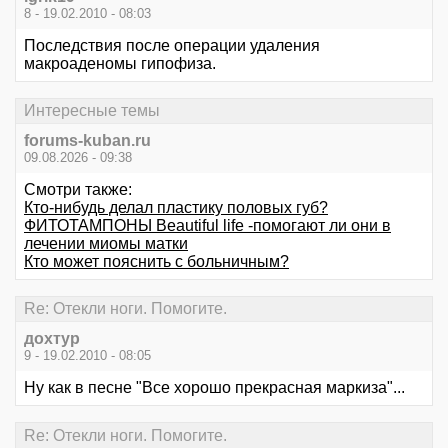
8 - 19.02.2010 - 08:03
Последствия после операции удаления
макроаденомы гипофиза.
Интересные темы
forums-kuban.ru
09.08.2026 - 09:38
Смотри также:
Кто-нибудь делал пластику половых губ?
ФИТОТАМПОНЫ Beautiful life -помогают ли они в
лечении миомы матки
Кто может пояснить с больничным?
Re: Отекли ноги. Помогите.
дохтур
9 - 19.02.2010 - 08:05
Ну как в песне "Все хорошо прекрасная маркиза"...
Re: Отекли ноги. Помогите.