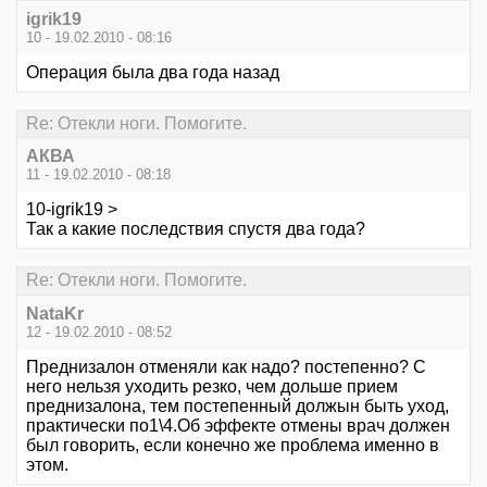
igrik19
10 - 19.02.2010 - 08:16
Операция была два года назад
Re: Отекли ноги. Помогите.
АКВА
11 - 19.02.2010 - 08:18
10-igrik19 >
Так а какие последствия спустя два года?
Re: Отекли ноги. Помогите.
NataKr
12 - 19.02.2010 - 08:52
Преднизалон отменяли как надо? постепенно? С
него нельзя уходить резко, чем дольше прием
преднизалона, тем постепенный должын быть уход,
практически по1\4.Об эффекте отмены врач должен
был говорить, если конечно же проблема именно в
этом.