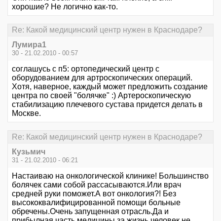
хорошие? Не логично как-то.
Re: Какой медицинский центр нужен в Краснодаре?
Лумира1
30 - 21.02.2010 - 00:57
соглашусь с п5: ортопедический центр с
оборудованием для артроскопических операций.
Хотя, наверное, каждый может предложить создание
центра по своей "болячке" :) Артероскопическую
стабилизацию плечевого сустава придется делать в
Москве.
Re: Какой медицинский центр нужен в Краснодаре?
Кузьмич
31 - 21.02.2010 - 06:21
Настаиваю на онкологической клинике! Большинство
болячек сами собой рассасываются.Или врач
средней руки поможет.А вот онкология?! Без
высококвалифицированной помощи больные
обречены.Очень запущенная отрасль.Да и
прибылная часть медицины,за жизнь человек не