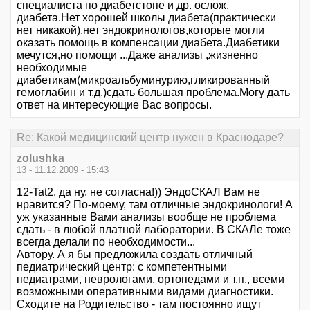
специалиста по диабетстопе и др. ослож.
диабета.Нет хорошей школы диабета(практически
нет никакой),нет эндокринологов,которые могли
оказать помощь в компенсации диабета.Диабетики
мечутся,но помощи ...Даже анализы ,жизненно
необходимые
диабетикам(микроальбуминурию,гликированный
гемоглабин и т.д.)сдать большая проблема.Могу дать
ответ на интересующие Вас вопросы.
Re: Какой медицинский центр нужен в Краснодаре?
zolushka
13 - 11.12.2009 - 15:43
12-Tat2, да ну, не согласна!)) ЭндоСКАЛ Вам не
нравится? По-моему, там отличные эндокринологи! А
уж указанные Вами анализы вообще не проблема
сдать - в любой платной лаборатории. В СКАЛе тоже
всегда делали по необходимости...
Автору. А я бы предложила создать отличный
педиатрический центр: с компетентными
педиатрами, неврологами, ортопедами и т.п., всеми
возможными оперативными видами диагностики.
Сходите на Родительство - там постоянно ищут