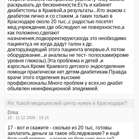
раскрывать до бесконечности.Есть и кабинет
диабетстопы в Краевой,а результаты...Кто знаком с
диабетом лично и со стажем ,а таких только в
Краснодаре около 20 тыс.,с радостью посетят
мед.учреждение,где обследуют не поверхностно,а
как положено,сделают
назначения,подкорректируют,когда это необходимо
пациенту,а не когда дадут талон к др.
доктору,видящий этого пациента впервые.А потом
оборудование...и анализы не тест- полосками(кроме
уровня глюкозы).Эта проблема и детей ,и
взрослых.Кроме Краевого детского эндоотделения
помощи практически нет детям-диабетикам.Правда
врачи этого отделения высокие
проффесионалы.Много проблем у всех,но диабет
объявлен неинфекционной эпидемией.
Re: Какой медицинский центр нужен в Краснодаре?
Dma
18 - 11.12.2009 - 19:15
17 - вот и скажите - сколько из 20 тыс. готовы
заплатить деньги за такое обследование? и ещё
больший вопрос - насколько большие деньги?