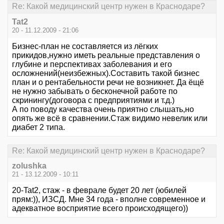
Re: Какой медицинский центр нужен в Краснодаре?
Tat2
20 - 11.12.2009 - 21:06
Бизнес-план не составляется из лёгких
прикидов,нужно иметь реальные представления о
глубине и перспективах заболевания и его
осложнений(неизбежных).Составить такой бизнес
план и о рентабельности речи не возникнет. Да ёщё
не нужно забывать о бесконечной работе по
скринингу(договора с предприятиями и т.д.)
А по поводу качества очень приятно слышать,но
опять же всё в сравнении.Стаж видимо невелик или
диабет 2 типа.
Re: Какой медицинский центр нужен в Краснодаре?
zolushka
21 - 13.12.2009 - 10:11
20-Tat2, стаж - в феврале будет 20 лет (юбилей
прям:)), ИЗСД. Мне 34 года - вполне современное и
адекватное восприятие всего происходящего))