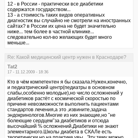
12 - в России - практически все диабетики
содержатся государством...
13 - а стоимость таких видов оперативных
диагностик вы случайно не смотрели на иностранных
сайтах? в России их цена не будет значительно
ниже... тем более в частной клинике...
следовательно кол-во желающих будет много
меньше...
Re: Какой медицинский центр нужен в Краснодаре?
Tat2
17 - 11.12.2009 - 18:36
Кто в чём компетентен я бы сказала.Нужен,конечно,
и педиатрический центр(педиатры в основном
слабы,особенно молодые),но число осложнений у
диабетиков растёт с космической скоростью по
причине невозможности выполнить пациентами
стандартов лечения,а это ,извините,задача
эндокринологов.Многие из них знающие,но "не
болеющие сердцем"за диабетиков и отсюда
высочайший % осложнений.Диабетики не знают
элементарного.Школы диабета в СКАЛе есть
теоретически,но на практике увы...Эту тему можно