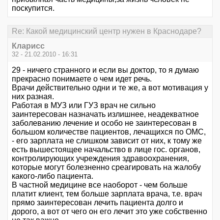
поскупится.
Re: Какой медицинский центр нужен в Краснодаре?
Кларисс
32 - 21.02.2010 - 16:31
29 - ничего странного и если вы доктор, то я думаю
прекрасно понимаете о чем идет речь.
Врачи действительно одни и те же, а вот мотивация у
них разная.
Работая в МУЗ или ГУЗ врач не сильно
заинтересован назначать излишнее, неадекватное
заболеванию лечение и особо не заинтересован в
большом количестве пациентов, лечащихся по ОМС,
- его зарплата не слишком зависит от них, к тому же
есть вышестоящее начальство в лице гос. органов,
контролирующих учреждения здравоохранения,
которые могут болезненно среагировать на жалобу
какого-либо пациента.
В частной медицине все наоборот - чем больше
платит клиент, тем больше зарплата врача, т.е. врач
прямо заинтересован лечить пациента долго и
дорого, а вот от чего он его лечит это уже собственно