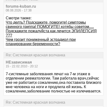
forums-kuban.ru
08.08.2026 - 17:38
Смотри также:
Что делть? Подскажите, помогите! симптомы
свинного гриппа! ПОМОГИТЕ! хотябы советом.....
Подскажите пожалуйста как лечится ЭПИЛЕПСИЯ
???
Чем грозит пониженный эстрадиол при
планировании беременности?
Re: Системная красная волчанка
НЕзависимая
15 - 22.02.2010 - 20:12
7-системные заболевания лечат на 7-м этаже в
отделении ревматологии. Там работала врач,сейчас
уже не работает,к сожалению,она поставила близкого
мне человека на ноги и продлила ей жизнь. К
сожалению,заболевание полностью не излечивается.
Re: Системная красная волчанка