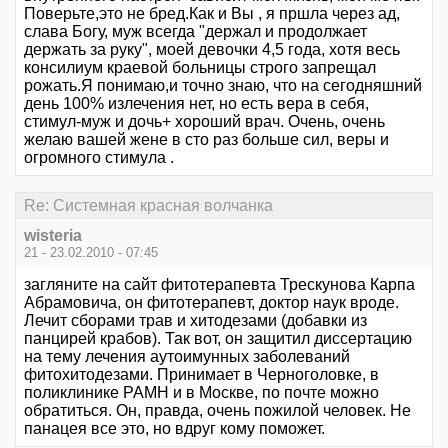
Поверьте,это не бред.Как и Вы , я пршла через ад,
слава Богу, муж всегда "держал и продолжает
держать за руку", моей девочки 4,5 года, хотя весь
консилиум краевой больницы строго запрещал
рожать.Я понимаю,и точно знаю, что на сегодняшний
день 100% излечения нет, но есть вера в себя,
стимул-муж и дочь+ хороший врач. Очень, очень
желаю вашей жене в сто раз больше сил, веры и
огромного стимула .
Re: Системная красная волчанка
wisteria
21 - 23.02.2010 - 07:45
загляните на сайт фитотерапевта Трескунова Карпа
Абрамовича, он фитотерапевт, доктор наук вроде.
Лечит сборами трав и хитодезами (добавки из
панцирей крабов). Так вот, он защитил диссертацию
на тему лечения аутоимунных заболеваний
фитохитодезами. Принимает в Черноголовке, в
поликлинике РАМН и в Москве, по почте можно
обратиться. Он, правда, очень пожилой человек. Не
панацея все это, но вдруг кому поможет.