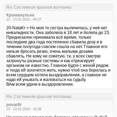
Re: Системная красная волчанка
Кроманулька
22 - 23.02.2010 - 09:07
20-NataKr > Но моя то сестра вылечилась, у неё нет
инвалидности. Она заболела в 18 лет и болела до 23.
Преднезалон принимала всё время, только
последние два года постепенно сбавила дозу и в
течении полугода совсем сошла на нет. Главное его
нельзя бросать резко, очень малыми дозами
сбавлять. Не кому не советую, т.к. у всех смотрю
затронуты разные системы и как отреагирует
организм не известно. Главное будте с женой рядом
и тогда ей зохочется жить, нужно чтоб она боролась и
всем сердцем хотела выздоравления, а главное не
надо ей унывать и жаловаться на судьбу.
ВАм всем удачи в выздоровлении.
Re: Системная красная волчанка
povar6r
23 - 23.02.2010 - 16:06