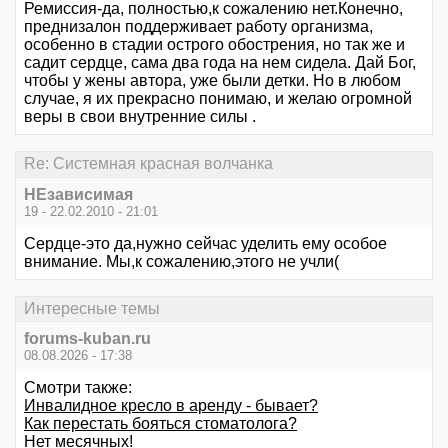
Ремиссия-да, полностью,к сожалению нет.Конечно,
преднизалон поддерживает работу организма,
особенно в стадии острого обострения, но так же и
садит сердце, сама два года на нем сидела. Дай Бог,
чтобы у жены автора, уже были детки. Но в любом
случае, я их прекрасно понимаю, и желаю огромной
веры в свои внутренние силы .
Re: Системная красная волчанка
НЕзависимая
19 - 22.02.2010 - 21:01
Сердце-это да,нужно сейчас уделить ему особое
внимание. Мы,к сожалению,этого не учли(
Интересные темы
forums-kuban.ru
08.08.2026 - 17:38
Смотри также:
Инвалидное кресло в аренду - бывает?
Как перестать бояться стоматолога?
Нет месячных!