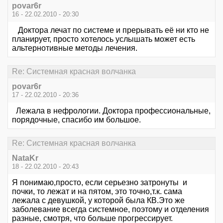
povar6r
16 - 22.02.2010 - 20:30
Доктора лечат по системе и прерывать её ни кто не
планирует, просто хотелось услышать может есть
альтернотивные методы лечения.
Re: Системная красная волчанка
povar6r
17 - 22.02.2010 - 20:36
Лежала в нефрологии. Доктора профессиональные,
порядочные, спасибо им большое.
Re: Системная красная волчанка
NataKr
18 - 22.02.2010 - 20:43
Я понимаю,просто, если серьезно затронуты и
почки, то лежат и на пятом, это точно,т.к. сама
лежала с девушкой, у которой была КВ.Это же
заболевание всегда системное, поэтому и отделения
разные, смотря, что больше прогрессирует.