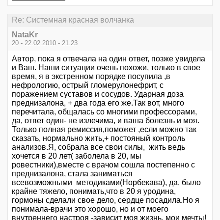
Re: Системная красная волчанка
NataKr
20 - 22.02.2010 - 21:23
Автор, пока я отвечала на один ответ, позже увидела
и Ваш. Наши ситуации очень похожи, только в свое
время, я в экстренном порядке посупила ,в
нефрологию, острый гломерулонефрит, с
поражением суставов и сосудов. Ударная доза
преднизалона, + два года его же.Так вот, много
перечитала, общалась со многими профессорами,
да, ответ один- не излечима, и ваша болезнь и моя.
Только полная ремиссия,поможет ,если можно так
сказать, нормально жить,+ постояный контроль
анализов.Я, собрала все свои силы, жить ведь
хочется в 20 лет( заболела в 20, мы
ровестники),вместе с врачом сошла постепенно с
преднизалона, стала заниматься
всевозможными методиками(Норбекава), да, было
крайне тяжело, понимать,что в 20 я уродина,
гормоны сделали свое дело, сердце посадила.Но я
понимала-врачи это хорошо, но и от моего
внутреннего настроя -зависит моя жизнь, мои мечты!