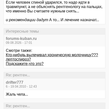
Если человек спиной ударился, то надо идти в
травмпункт, а не объяснять рентгенологу на пальцах,
что именно Вы считаете нужным снять...
и рекомендации дадут
А то... И лечение назначат...
Интересные темы
forums-kuban.ru
09.08.2026 - 17:01
Смотри также:
Кто-нибудь вылечивал хроническую молочницу???
лептоспироз?
Подскажите,что это?
Re: рентген...
drifter777
6 - 19.04.2010 - 12:43
Жаль чела...
Re: рентген...