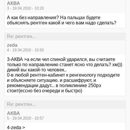
АКВА
3 - 19.04.2010 - 10:20
А как без направления? На пальцах будете
объяснять рентген какой и чего вам надо сделать?
Re: рентген...
zeda
4 - 19.04.2010 - 10:50
3-АКВА >а если чел спиной ударился, вы считаете
только по направлению станет ясно что делать? хм)))
дикий вы какой-то человек..
0-в любой рентген-кабинет к ренгенологу подходите
и объясняете ситуацию. и расшифруют, и
рекомендации дадут... в поликлинике 250рэ
стоит(ессно без очереди и быстро)
Re: рентген...
АКВА
5 - 19.04.2010 - 10:57
4-zeda >