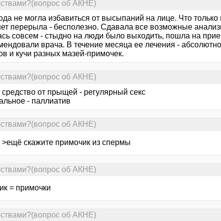
рствами?(вопрос об АКНЕ)
ода не могла избавиться от высыпаний на лице. Что только 
ет перерыла - бесполезно. Сдавала все возможные анализы 
ась совсем - стыдно на люди было выходить, пошла на прие
мендовали врача. В течение месяца ее лечения - абсолютн
ов и кучи разных мазей-примочек.
рствами?(вопрос об АКНЕ)
 средство от прыщей - регулярный секс
альное - паллиатив
рствами?(вопрос об АКНЕ)
с >ещё скажите примочик из спермы
рствами?(вопрос об АКНЕ)
ик = примочки
рствами?(вопрос об АКНЕ)