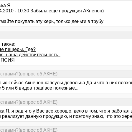
ька Я
04.2010 - 10:30 Забыла,еще продукция АКненон)
майте покупать эту херь, только деньги в трубу
 также:
е пещеры. Где?
я..наша действительность..
ЕПСИЯ
рствами?(вопрос об АКНЕ)
ью сейчас Акненон-капсулы,довольна.Да и что в них плохо
 5 или 6 видов трав!все полезные...
рствами?(вопрос об АКНЕ)
а Я, я рад что у Вас все хорошо. дело в том, что я работал
 реализует данную продукцию, и поэтому знаю, что это херн
рствами?(вопрос об АКНЕ)