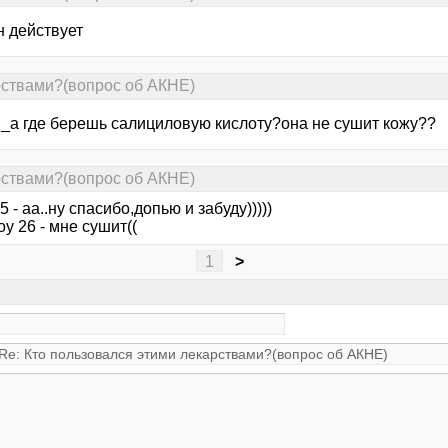
н действует
рствами?(вопрос об АКНЕ)
_а где берешь салициловую кислоту?она не сушит кожу??
рствами?(вопрос об АКНЕ)
 - аа..ну спасибо,допью и забуду)))))
y 26 - мне сушит((
1
>