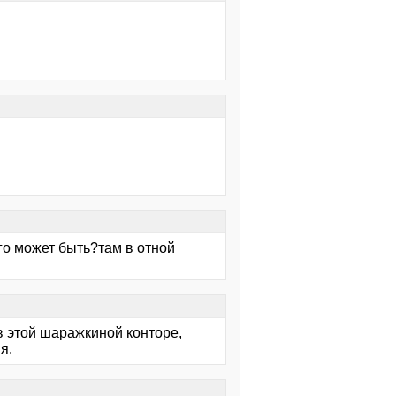
го может быть?там в отной
 в этой шаражкиной конторе,
я.