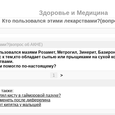
Здоровье и Медицина
Кто пользовался этими лекарствами?(вопр
вами?(вопрос об АКНЕ)
льзовался мазями Розамет, Метрогил, Зинерит, Базирон
 к тем,кто обладает сыпью или прыщиками на сухой к
твами.
м помогло по-настоящему?
1
>
 также:
лял кисту в гайморовой пазухе?
менеть после диферелина
от кипятка у малышей