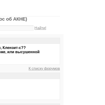
ос об АКНЕ)
Найти!
, Клензит-с??
оже, или высушенной
К списку форумов