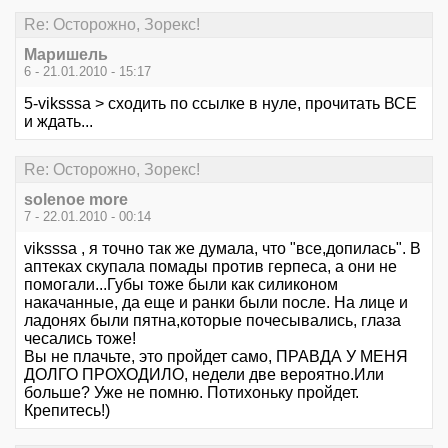
Re: Осторожно, Зорекс!
Маришель
6 - 21.01.2010 - 15:17
5-viksssa > сходить по ссылке в нуле, прочитать ВСЕ
и ждать...
Re: Осторожно, Зорекс!
solenoe more
7 - 22.01.2010 - 00:14
viksssa , я точно так же думала, что "все,допилась". В
аптеках скупала помады против герпеса, а они не
помогали...Губы тоже были как силиконом
накачанные, да еще и ранки были после. На лице и
ладонях были пятна,которые почесывались, глаза
чесались тоже!
Вы не плачьте, это пройдет само, ПРАВДА У МЕНЯ
ДОЛГО ПРОХОДИЛО, недели две вероятно.Или
больше? Уже не помню. Потихоньку пройдет.
Крепитесь!)