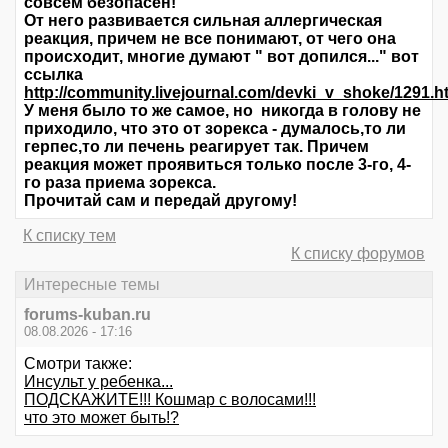
совсем безопасен!
От него развивается сильная аллергическая
реакция, причем не все понимают, от чего она
происходит, многие думают " вот допился..." вот
ссылка
http://community.livejournal.com/devki_v_shoke/1291.h
У меня было то же самое, но никогда в голову не
приходило, что это от зорекса - думалось,то ли
герпес,то ли печень реагирует так. Причем
реакция может проявиться только после 3-го, 4-
го раза приема зорекса.
Прочитай сам и передай другому!
К списку тем
К списку форумов
Интересные темы
forums-kuban.ru
08.08.2026 - 17:16
Смотри также:
Инсульт у ребенка...
ПОДСКАЖИТЕ!!! Кошмар с волосами!!!
что это может быть!?