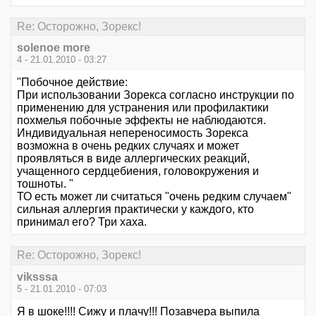
Re: Осторожно, Зорекс!
solenoe more
4 - 21.01.2010 - 03:27
"Побочное действие:
При использовании Зорекса согласно инструкции по
применению для устранения или профилактики
похмелья побочные эффекты не наблюдаются.
Индивидуальная непереносимость Зорекса
возможна в очень редких случаях и может
проявляться в виде аллергических реакций,
учащенного сердцебиения, головокружения и
тошноты. "
ТО есть может ли считаться "очень редким случаем"
сильная аллергия практически у каждого, кто
принимал его? Три хаха.
Re: Осторожно, Зорекс!
viksssa
5 - 21.01.2010 - 07:03
Я в шоке!!!! Сижу и плачу!!! Позавчера выпила