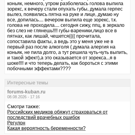
коньяк, немного, утром разболелась голова выпила
зорекс, к вечеру стали опухать губы, думала герпес
вылез, появились пятна на руке и лице, думаю ну
все, допилась.... вечером выпила еще зорекс, т.к.
голова не проходила.... сегодня сижу, ппц, в зеркало
без слез не глянешь!!!! губы-вареники,лицо все в
пятнах, как лишай, чешется(((( прочитала,
сопоставила факты, а ведь это у меня уже не в
первый раз после алкоголя ( думала алергия на
коньяк, не пила долго, а тут решила чуть-чуть выпить,
и такой эфект),а это оказывается от зорекса...я в
шоке!!!! и что теперь делать, как бороться с этими
побочными эффектами????
Интересные темы
forums-kuban.ru
08.08.2026 - 17:16
Смотри также:
Российских медиков обяжут страховаться от
последствий врачебных ошибок
Регулон
Какая вероятность беременности?