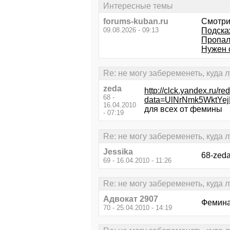
Интересные темы
forums-kuban.ru
Смотри
09.08.2026 - 09:13
Подскаж
Пропал
Нужен 
Re: не могу забеременеть, куда 
zeda
http://clck.yandex.
68 -
data=UlNrNmk5WktYe
16.04.2010
для всех от фемины
- 07:19
Re: не могу забеременеть, куда 
Jessika
68-zeda
69 - 16.04.2010 - 11:26
Re: не могу забеременеть, куда 
Адвокат 2907
Фемина
70 - 25.04.2010 - 14:19