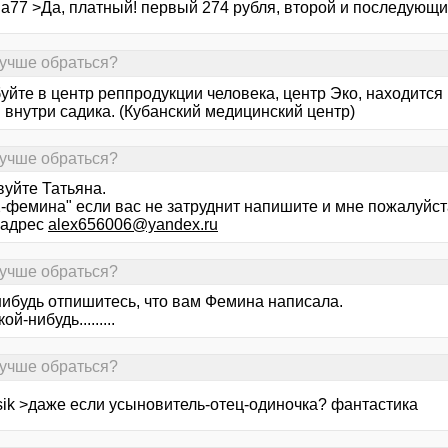
a77 >Да, платный! первый 274 рубля, второй и последующие 
лучше обраться?
йте в центр реппродукции человека, центр Эко, находится 
 внутри садика. (Кубанский медицинский центр)
лучше обраться?
вуйте Татьяна.
2-фемина" если вас не затруднит напишите и мне пожалуйст
.адрес
alex656006@yandex.ru
лучше обраться?
нибудь отпишитесь, что вам Фемина написала.
й-нибудь.........
лучше обраться?
sik >даже если усыновитель-отец-одиночка? фантастика