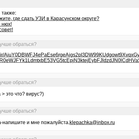
 также:
ите, где сдать УЗИ в Карасунском округе?
 нюх!
совет!
лучше обраться?
ru/redir/AiuY0DBWFJ4ePaEse6rgeAjgs2pI3DW99KUdgowt9Xvq
jR0eWJFYk1LdmtxbE53VG5tcEpjN3ktejEybFJldzdJN0lCdHV
лучше обраться?
 > это что? вирус?)
лучше обраться?
-напишите и мне пожалуйста.
klepachka@inbox.ru