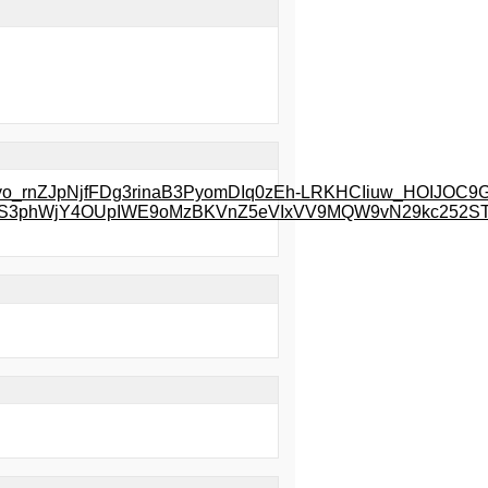
xGyo_rnZJpNjfFDg3rinaB3PyomDIq0zEh-LRKHCIiuw_HOIJOC9G
aS3phWjY4OUpIWE9oMzBKVnZ5eVIxVV9MQW9vN29kc252STJIa