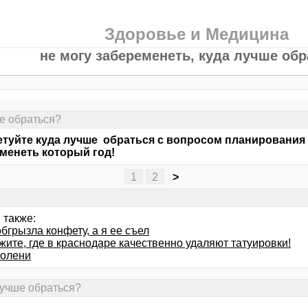
Здоровье и Медицина
не могу забеременеть, куда лучше об
ше обраться?
туйте куда лучше обраться с вопросом планирования 
менеть который год!
1
2
>
 также:
бгрызла конфету, а я ее съел
ите, где в краснодаре качественно удаляют татуировки!
колени
лучше обраться?