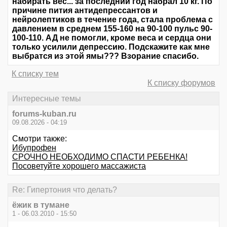
набирать вес... за последний год набрал 10 кг. По
причине пития антидепрессантов и
нейролептиков в течение года, стала проблема с
давлением в среднем 155-160 на 90-100 пульс 90-
100-110. АД не помогли, кроме веса и сердца они
только усилили депрессию. Подскажите как мне
выбратся из этой ямы??? Взорание спасибо.
К списку тем
К списку форумов
Интересные темы
forums-kuban.ru
09.08.2026 - 04:19
Смотри также:
Ибупрофен
СРОЧНО НЕОБХОДИМО СПАСТИ РЕБЕНКА!
Посоветуйте хорошего массажиста
Re: Гипертония что делать?
ёжик в тумане
1 - 06.03.2010 - 15:50