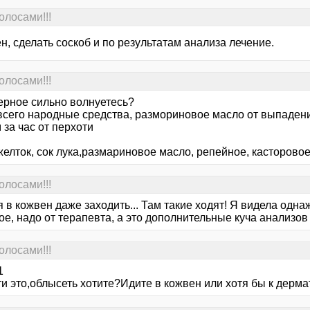
лосами!!!
н, сделать соскоб и по результатам анализа лечение.
лосами!!!
ерное сильно волнуетесь?
всего народные средства, размориновое масло от выпадени
за час от перхоти
 желток, сок лука,размариновое масло, репейное, касторов
лосами!!!
 в кожвен даже заходить... Там такие ходят! Я видела одна
е, надо от терапевта, а это дополнительные куча анализов
лосами!!!
1
ти это,облысеть хотите?Идите в кожвен или хотя бы к дерм