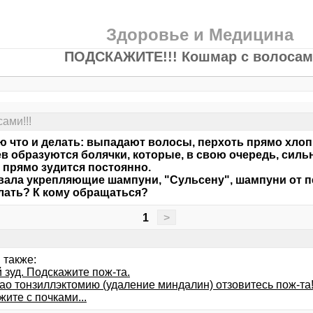
Здоровье и Медицина
ПОДСКАЖИТЕ!!! Кошмар с волосами
ами!!!
ю что и делать: выпадают волосы, перхоть прямо хлоп
в образуются болячки, которые, в свою очередь, силь
 прямо зудится постоянно.
ала укрепляющие шампуни, "Сульсену", шампуни от пе
лать? К кому обращаться?
1
>
 также:
 зуд. Подскажите пож-та.
лао тонзиллэктомию (удаление миндалин) отзовитесь пож-та
ите с почками...