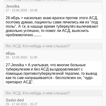
Jessika
27 - 13.04.2010 - 10:46
26-яБрь > насколько знаю врачси против этого АСД,
поэтому думаю, пациенты сами лечились им из "под
полы". А т.к. в нашще время туберкулёз вылечивают
довольно успешно, то помог ли АСД, выяснить
проблемотично.........
Re: АСД. Кто-нибудь о нем слышал?
яБрь
28 - 13.04.2010 - 11:40
27-Jessika > А учитывая, что многие больные
туберкулезом и без АСД выздоравливают с
помощью притивотуберкулезной терапии, то вывод
как-то сам напрашивается - бесполезен он, "чудо-
препарат АСД".
Re: АСД. Кто-нибудь о нем слышал?
Sedoi ded
29 - 17.04.2010 - 15:27