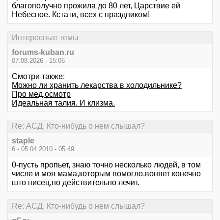
благополучно прожила до 80 лет, Царствие ей
Небесное. Кстати, всех с праздником!
Интересные темы
forums-kuban.ru
07.08.2026 - 15:06
Смотри также:
Можно ли хранить лекарства в холодильнике?
Про мед.осмотр
Идеальная талия. И клизма.
Re: АСД. Кто-нибудь о нем слышал?
staple
6 - 05.04.2010 - 05:49
0-пусть пропьет, знаю точно несколько людей, в том
числе и моя мама,которым помогло.воняет конечно
што писец,но действительно лечит.
Re: АСД. Кто-нибудь о нем слышал?