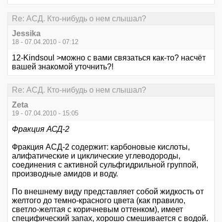
Re: АСД. Кто-нибудь о нем слышал?
Jessika
18 - 07.04.2010 - 07:12
12-Kindsoul >можно с вами связаться как-то? насчёт
вашей знакомой уточнить?!
Re: АСД. Кто-нибудь о нем слышал?
Zeta
19 - 07.04.2010 - 15:05
Фракция АСД-2
Фракция АСД-2 содержит: карбоновые кислоты,
алифатические и циклические углеводороды,
соединения с активной сульфгидрильной группой,
производные амидов и воду.
По внешнему виду представляет собой жидкость от
желтого до темно-красного цвета (как правило,
светло-желтая с коричневым оттенком), имеет
специфический запах, хорошо смешивается с водой.