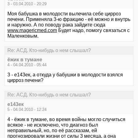
3 - 03.04.2010 - 20:29
Моя бабушка в молодости вылечила себе цирроз
печени. Применяла 3-ю фракцию - её можно и внутрь
и наружно. А по поводу рака зайдите сюда
www.magericmed.com
Будет надо, помогу связаться с
Маленковым.
Re: АСД. Кто-нибудь о нем слышал?
ёжик в тумане
4 - 04.04.2010 - 05:44
3 - е143ек, а откуда у бабушки в молодости взялся
цирроз печени?
Re: АСД. Кто-нибудь о нем слышал?
е143ек
5 - 04.04.2010 - 12:24
4 - ёжик в тумане, во время войны могло случиться
всякое - не исключено, что диагноз был
неправильный, но, по её рассказам, ей
прогнозировали жизни от силы 3 месяца, а она