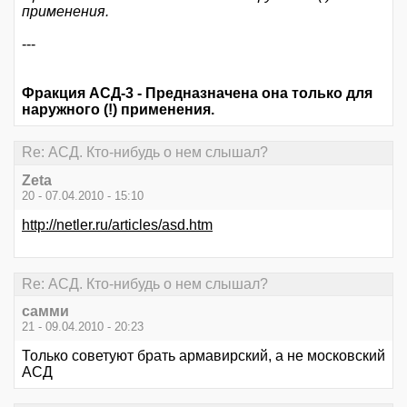
применения.
---
Фракция АСД-3 - Предназначена она только для
наружного (!) применения.
Re: АСД. Кто-нибудь о нем слышал?
Zeta
20 - 07.04.2010 - 15:10
http://netler.ru/articles/asd.htm
Re: АСД. Кто-нибудь о нем слышал?
самми
21 - 09.04.2010 - 20:23
Только советуют брать армавирский, а не московский
АСД