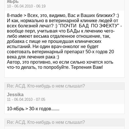
яБрь
10 - 06.04.2010 - 06:19
8-made > Всех, это, видимо, Вас и Ваших близких? :)
И как, нормально в ветеринарной клинике людей от
всех болезней лечат? :) "ПОЧТИ БАД ПО ЭФЕКТУ" -
вообще перл, учитывая что БАДы к лечению чего-
либо имеют весьма отдаленное отношение, так,
добавка с пище не прошедшая клинических
испытаний. Ни один врач-онколог не будет
советовать ветеринарный препарат 50-х годов 20
века для лечения рака :)
Автор, это противно, но если сильно хочется хоть
что-то делать, то попробуйте. Терпения Вам!
Re: АСД. Кто-нибудь о нем слышал?
Jessika
11 - 06.04.2010 - 07:05
10-яБрь > 30-х годов.......
Re: АСД. Кто-нибудь о нем слышал?