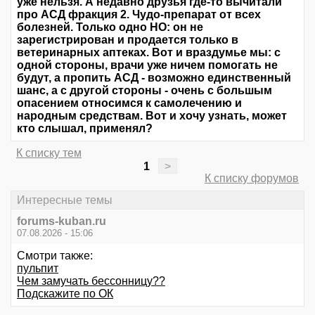
уже нельзя. А недавно друзья где-то вычитали
про АСД фракция 2. Чудо-препарат от всех
болезней. Только одно НО: он не
зарегистрирован и продается только в
ветеринарных аптеках. Вот и враздумье мы: с
одной стороны, врачи уже ничем помогать не
будут, а пропить АСД - возможно единственный
шанс, а с другой стороны - очень с большым
опасением относимся к самолечению и
народным средствам. Вот и хочу узнать, может
кто слышал, применял?
К списку тем
1
>
К списку форумов
Интересные темы
forums-kuban.ru
07.08.2026 - 15:06
Смотри также:
пульпит
Чем замучать бессонницу??
Подскажите по ОК