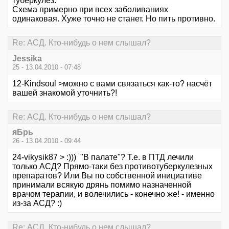
туберкулез.
Схема примерно при всех заболиваниях
одинаковая. Хуже точно не станет. Но пить противно.
Re: АСД. Кто-нибудь о нем слышал?
Jessika
25 - 13.04.2010 - 07:48
12-Kindsoul >можно с вами связаться как-то? насчёт
вашей знакомой уточнить?!
Re: АСД. Кто-нибудь о нем слышал?
яБрь
26 - 13.04.2010 - 09:44
24-vikysik87 > :))) "В палате"? Т.е. в ПТД лечили
только АСД? Прямо-таки без противотуберкулезных
препаратов? Или Вы по собственной инициативе
принимали всякую дрянь помимо назначенной
врачом терапии, и волечились - конечно же! - именно
из-за АСД? :)
Re: АСД. Кто-нибудь о нем слышал?