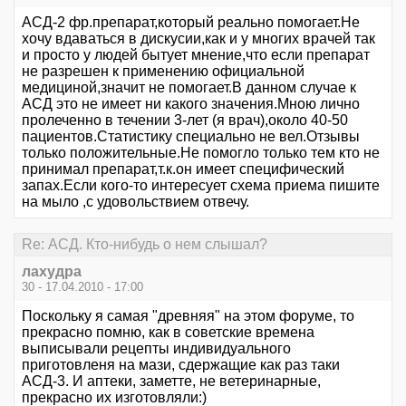
АСД-2 фр.препарат,который реально помогает.Не
хочу вдаваться в дискусии,как и у многих врачей так
и просто у людей бытует мнение,что если препарат
не разрешен к применению официальной
медициной,значит не помогает.В данном случае к
АСД это не имеет ни какого значения.Мною лично
пролеченно в течении 3-лет (я врач),около 40-50
пациентов.Статистику специально не вел.Отзывы
только положительные.Не помогло только тем кто не
принимал препарат,т.к.он имеет специфический
запах.Если кого-то интересует схема приема пишите
на мыло ,с удовольствием отвечу.
Re: АСД. Кто-нибудь о нем слышал?
лахудра
30 - 17.04.2010 - 17:00
Поскольку я самая "древняя" на этом форуме, то
прекрасно помню, как в советские времена
выписывали рецепты индивидуального
приготовленя на мази, сдержащие как раз таки
АСД-3. И аптеки, заметте, не ветеринарные,
прекрасно их изготовляли:)