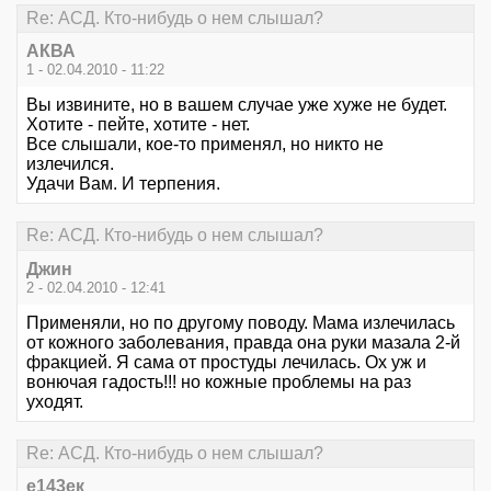
Re: АСД. Кто-нибудь о нем слышал?
АКВА
1 - 02.04.2010 - 11:22
Вы извините, но в вашем случае уже хуже не будет.
Хотите - пейте, хотите - нет.
Все слышали, кое-то применял, но никто не
излечился.
Удачи Вам. И терпения.
Re: АСД. Кто-нибудь о нем слышал?
Джин
2 - 02.04.2010 - 12:41
Применяли, но по другому поводу. Мама излечилась
от кожного заболевания, правда она руки мазала 2-й
фракцией. Я сама от простуды лечилась. Ох уж и
вонючая гадость!!! но кожные проблемы на раз
уходят.
Re: АСД. Кто-нибудь о нем слышал?
е143ек