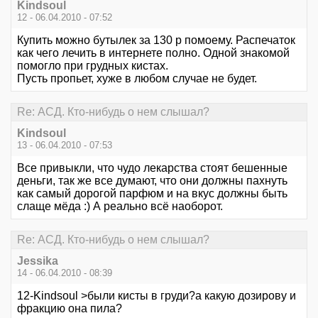
Kindsoul
12 - 06.04.2010 - 07:52
Купить можно бутылек за 130 р помоему. Распечаток
как чего лечить в интернете полно. Одной знакомой
помогло при грудных кистах.
Пусть пропьет, хуже в любом случае не будет.
Re: АСД. Кто-нибудь о нем слышал?
Kindsoul
13 - 06.04.2010 - 07:53
Все привыкли, что чудо лекарства стоят бешенные
деньги, так же все думают, что они должны пахнуть
как самый дорогой парфюм и на вкус должны быть
слаще мёда :) А реально всё наоборот.
Re: АСД. Кто-нибудь о нем слышал?
Jessika
14 - 06.04.2010 - 08:39
12-Kindsoul >были кисты в груди?а какую дозирову и
фракцию она пила?