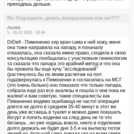
приходишь дольше.
Re: Подскажите, делать лапораскопию или нет???
лыжа
5 - 26.02.2010 - 18:46
DrDell - Пимоненко хор врач сама к ней хожу, меня
она тоже направила на лапару, я поначалу
отказалась, она сказала имею право, сходила в свою
консультацию пообщалась с участковым гинекологом
та сказала что лапара это крайний метод и что она
бы провела бы еще кучу "исследований"
(растянулось бы по моим расчетам на пол
года)вернулась к Пимоненко и согласилась на МСГ
(это очень больно) оно показало что только лапара,
собрала еще раз все анализы и пошла о чем пока не
жалею! и вам советую, такие специалисты как
Пиманенко видимо ошибаюца не часто! операция
длится не долго в среднем 35-40 минут в этот же
день уже встаешь в туалет и можно даже покушать
йогурт и попить водички на след день не то что
бегаешь , но уже ходишь вовсю, никто в отделении
долго держать не будет дня 3-5 и на выписку поток
людей оч. большой сама думала что на всем свете