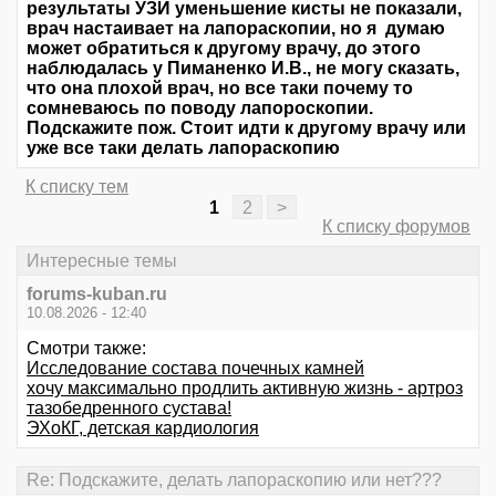
результаты УЗИ уменьшение кисты не показали,
врач настаивает на лапораскопии, но я думаю
может обратиться к другому врачу, до этого
наблюдалась у Пиманенко И.В., не могу сказать,
что она плохой врач, но все таки почему то
сомневаюсь по поводу лапороскопии.
Подскажите пож. Стоит идти к другому врачу или
уже все таки делать лапораскопию
К списку тем
1
2
>
К списку форумов
Интересные темы
forums-kuban.ru
10.08.2026 - 12:40
Смотри также:
Исследование состава почечных камней
хочу максимально продлить активную жизнь - артроз
тазобедренного сустава!
ЭХоКГ, детская кардиология
Re: Подскажите, делать лапораскопию или нет???