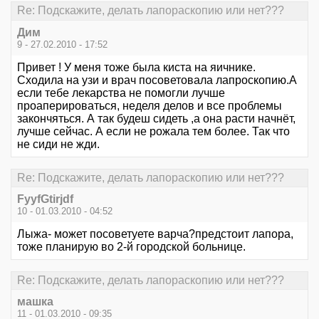
Re: Подскажите, делать лапораскопию или нет???
Дим
9 - 27.02.2010 - 17:52
Привет ! У меня тоже была киста на яичнике.
Сходила на узи и врач посоветовала лапроскопию.А
если тебе лекарства не помогли лучше
проаперироваться, неделя делов и все проблемы
закончяться. А так будеш сидеть ,а она расти начнёт,
лучше сейчас. А если не рожала тем более. Так что
не сиди не жди.
Re: Подскажите, делать лапораскопию или нет???
FyyfGtirjdf
10 - 01.03.2010 - 04:52
Лыжа- может посоветуете варча?предстоит лапора,
тоже планирую во 2-й городской больнице.
Re: Подскажите, делать лапораскопию или нет???
машка
11 - 01.03.2010 - 09:35