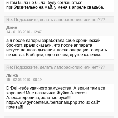
и там была не была- буду соглашаться
приблизительно на май, у меня в апреле свадьба.
Re: Подскажите, делать лапораскопию или нет???
Джин
14 - 01.03.2010 - 12:47
а я после лапоры заработала себе хронический
бронхит, врачи сказали, что после аппарата
искусственного дыхания. после операции говорить
не могла. В общем, одно лечим, другое калечим.
Re: Подскажите, делать лапораскопию или нет???
лыжа
15 - 02.03.2010 - 08:19
DrDell-тебе удачного замужества! А врачи там все
хорошие! Мне назначили Жуйко Алексея
Александровича, золотые руки!!!!!!!
http://www.gyncenter.ru/personals.php
это их сайт
почитай!