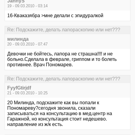
JannyS
19 - 09.03.2010 - 03:14
16-Кваказябра >мне делали с эпидуралкой
Re: Подскажите, делать лапораскопию или нет???
милинда
20 - 09.03.2010 - 07:47
Девочки не бойтесь, лапора не страшна!!!! и не
больно.Сделала в феврале, гриппом и то болеть
противнее. Врач Пономарев.
Re: Подскажите, делать лапораскопию или нет???
FyyfGtirjdf
21 - 09.03.2010 - 10:25
20 Милинда, подскажите как вы попали к
Пономареву?сегодня звонила, сказали
записываться на консультацию в мед.центр на
Гаражной, но консультация стоит недешево.
направление из ж/к есть.