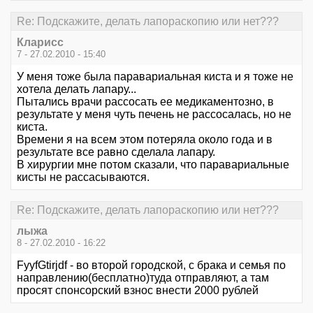
Re: Подскажите, делать лапораскопию или нет???
Кларисс
7 - 27.02.2010 - 15:40
У меня тоже была паравариальная киста и я тоже не
хотела делать лапару...
Пытались врачи рассосать ее медикаментозно, в
результате у меня чуть печень не рассосалась, но не
киста.
Времени я на всем этом потеряла около года и в
результате все равно сделала лапару.
В хирургии мне потом сказали, что паравариальные
кисты не рассасываются.
Re: Подскажите, делать лапораскопию или нет???
лыжа
8 - 27.02.2010 - 16:22
FyyfGtirjdf - во второй городской, с брака и семья по
направлению(бесплатно)туда отправляют, а там
просят спонсорский взнос внести 2000 рублей