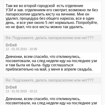
Там же во второй городской есть отделение
УЗИ и зав. отделением его смотрит, возможно ли без
лапароскопии удалить кисту на яичнике. Мне он
удалил, процедура без общего наркоза, все в один
день, и все уже около 5 лет нормально. Попробуйте,
но не факт, что все кисты можно так удалить.
Re: Подскажите, делать лапораскопию или нет???
DrDell
12 - 01.03.2010 - 10:09
Девчонки, всем спасибо, что откликнулись,
посоветовали, на след недели иду на последнее узи
и там была не была- буду соглашаться
приблизительно на май, у меня в апреле свадьба.
Re: Подскажите, делать лапораскопию или нет???
DrDell
13 - 01.03.2010 - 10:12
Девчонки, всем спасибо, что откликнулись,
посоветовали, на след недели иду на последнее узи