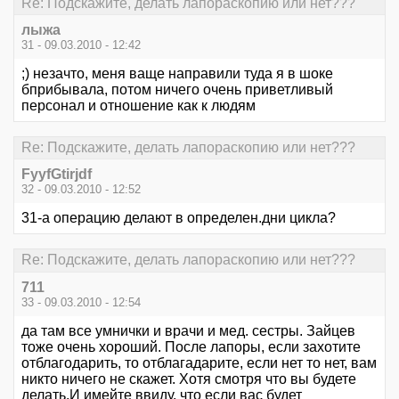
Re: Подскажите, делать лапораскопию или нет???
лыжа
31 - 09.03.2010 - 12:42
;) незачто, меня ваще направили туда я в шоке
бприбывала, потом ничего очень приветливый
персонал и отношение как к людям
Re: Подскажите, делать лапораскопию или нет???
FyyfGtirjdf
32 - 09.03.2010 - 12:52
31-а операцию делают в определен.дни цикла?
Re: Подскажите, делать лапораскопию или нет???
711
33 - 09.03.2010 - 12:54
да там все умнички и врачи и мед. сестры. Зайцев
тоже очень хороший. После лапоры, если захотите
отблагодарить, то отблагадарите, если нет то нет, вам
никто ничего не скажет. Хотя смотря что вы будете
делать.И имейте ввиду, что если вас будет