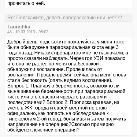
прочитать о ней.
Re: Подскажите, делать лапораскопию или нет???
Tanushka
48 - 10.03.2010 - 08:02
Добрый день, подскажите пожалуйста, у меня тоже
была обнаружена параовариальная киста еще 3
года назад. Никаких препаратов мне не назначали, а
просто сказали наблюдать. Через год УЗИ показало,
что она не растет, но меня она беспокоит,
обнаружили воспаление. Пролечилась от
воспаления. Прошло время, сейчас она меня снова
стала беспокоить (опять видимо воспаление).
Вопрос 1: Планирую беременность, возможно ли
вынашивание беременности при параовариальной
кисте или это опасно и чревато разрывом и
последствиями? Вопрос 2: Прописка краевая, на
учете в ЖК города и своей местной не стою
официально, как попасть на обследование к
гинекологам 2-ой город. больницы и затем получить
направление на операцию?Сколько примерно
обойдется лечениеи операция?