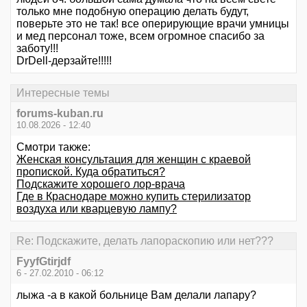
только мне подобную операцию делать будут,
поверьте это не так! все оперирующие врачи умницы
и мед персонал тоже, всем огромное спасибо за
заботу!!!
DrDell-дерзайте!!!!!
Интересные темы
forums-kuban.ru
10.08.2026 - 12:40
Смотри также:
Женская консультация для женщин с краевой
пропиской. Куда обратиться?
Подскажите хорошего лор-врача
Где в Краснодаре можно купить стерилизатор
воздуха или кварцевую лампу?
Re: Подскажите, делать лапораскопию или нет???
FyyfGtirjdf
6 - 27.02.2010 - 06:12
лыжа -а в какой больнице Вам делали лапару?