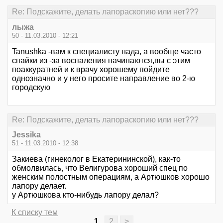
Re: Подскажите, делать лапораскопию или нет???
лыжа
50 - 11.03.2010 - 12:21
Tanushka -вам к специалисту нада, а вообще часто
спайки из -за воспаления начинаются,вы с этим
поаккуратней и к врачу хорошему пойдите
однозначно и у него просите направление во 2-ю
городскую
Re: Подскажите, делать лапораскопию или нет???
Jessika
51 - 11.03.2010 - 12:38
Закиева (гинеколог в Екатерининской), как-то
обмолвилась, что Велигурова хороший спец по
женским полостным операциям, а Артюшков хорошо
лапору делает.
у Артюшкова кто-нибудь лапору делал?
К списку тем
1
2
>