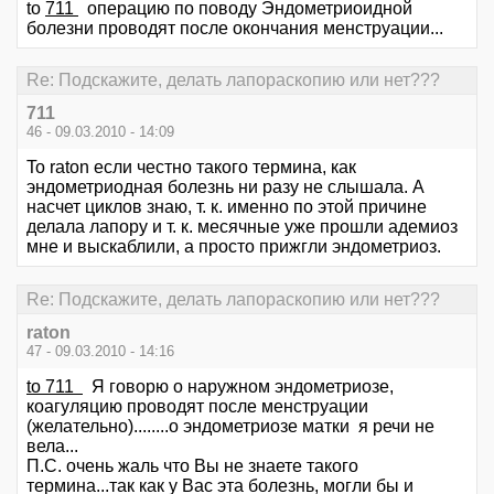
to
711
операцию по поводу Эндометриоидной
болезни проводят после окончания менструации...
Re: Подскажите, делать лапораскопию или нет???
711
46 - 09.03.2010 - 14:09
To raton если честно такого термина, как
эндометриодная болезнь ни разу не слышала. А
насчет циклов знаю, т. к. именно по этой причине
делала лапору и т. к. месячные уже прошли адемиоз
мне и выскаблили, а просто прижгли эндометриоз.
Re: Подскажите, делать лапораскопию или нет???
raton
47 - 09.03.2010 - 14:16
to 711
Я говорю о наружном эндометриозе,
коагуляцию проводят после менструации
(желательно)........о эндометриозе матки я речи не
вела...
П.С. очень жаль что Вы не знаете такого
термина...так как у Вас эта болезнь, могли бы и