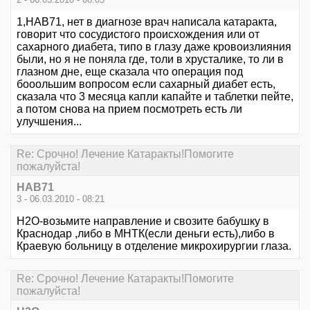
1,НАВ71, нет в диагнозе врач написала катаракта,
говорит что сосудистого происхождения или от
сахарного диабета, типо в глазу даже кровоизлияния
были, но я не поняла где, толи в хрусталике, то ли в
глазном дне, еще сказала что операция под
бооольшим вопросом если сахарный диабет есть,
сказала что 3 месяца капли капайте и таблетки пейте,
а потом снова на прием посмотреть есть ли
улучшения...
Re: Срочно! Лечение Катаракты!Помогите
пожалуйста!
НАВ71
3 - 06.03.2010 - 08:21
Н2О-возьмите направление и свозите бабушку в
Краснодар ,либо в МНТК(если деньги есть),либо в
Краевую больницу в отделение микрохирургии глаза.
Re: Срочно! Лечение Катаракты!Помогите
пожалуйста!