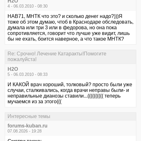
Н2О
4 - 06.03.2010 - 08:30
НАВ71, МНТК что это? и сколько денег надо?)))Я
тоже об этом думаю, чтоб в Краснодаре обследовать,
думала или три 3 или в федорова, но она пока
сопротивляется, говорит что лучше уже видит, лишь
бы не ехать, боится наверное, а что такое МНТК?
Re: Срочно! Лечение Катаракты!Помогите
пожалуйста!
Н2О
5 - 06.03.2010 - 08:33
И КАКОЙ врач хороший, толковый? просто были уже
случаи, сталкивались, когда врачи неправы были- и
неправильные дианозы ставили...(((((((((( теперь
мучаемся из за этого(((
Интересные темы
forums-kuban.ru
07.08.2026 - 19:28