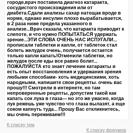
городе,врач поставила диагноз катаракта,
сосудистого происхождения или от
диабета.Сдали анализы сахар натощак вроде в
норме, однако инсулин плохо вырабатывается,
в 2 раза ниже предела указанного в
анализе...Врач сказала, что катаракта приводит к
слепоте, и что нужно ПОПЫТАТЬСЯ удержать
зрение...ЭТИ СЛОВА ОЧЕНЬ НАС ИСПУГАЛИ...
прописали таблетки и капли, от таблеток стал
болеть желудок очень, получается остается
только капли капать!Отменили таблетки, но
желудок после еды все равно болит...
ПОЖАЛУЙСТА кто знает лечение катаракты и
есть опыт восстановления и удержания зрения
любыми способами- хоть медицинскими, хоть
народными, напишите свои рецепты. очень вас
прошу!!! Смотрели в интернете, но там
непроверенные рецепты, допустим такой как
капать сок лука в глаза--- но это же ужасно, когда
лук режешь уже чувство что глаза вылазят, а еще
соком капнуть туда... Прошу Вас откликнитесь,
мы очень переживаем!!!
К списку тем
К списку форумов