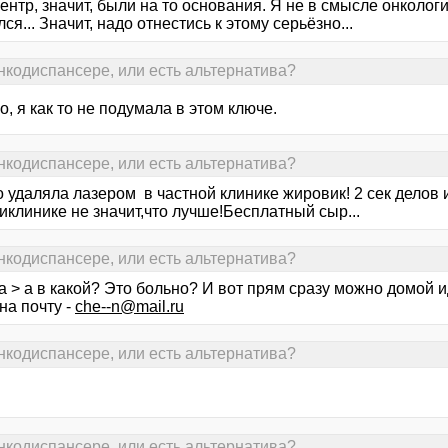
ентр, значит, были на то основания. Я не в смысле онкологи
ся... Значит, надо отнестись к этому серьёзно...
онкодиспансере, или есть альтернатива?
, я как то не подумала в этом ключе.
онкодиспансере, или есть альтернатива?
 удаляла лазером в частной клинике жировик! 2 сек делов и
иклинике не значит,что лучше!Бесплатный сыр...
онкодиспансере, или есть альтернатива?
а > а в какой? Это больно? И вот прям сразу можно домой 
на почту -
che--n@mail.ru
онкодиспансере, или есть альтернатива?
онкодиспансере, или есть альтернатива?