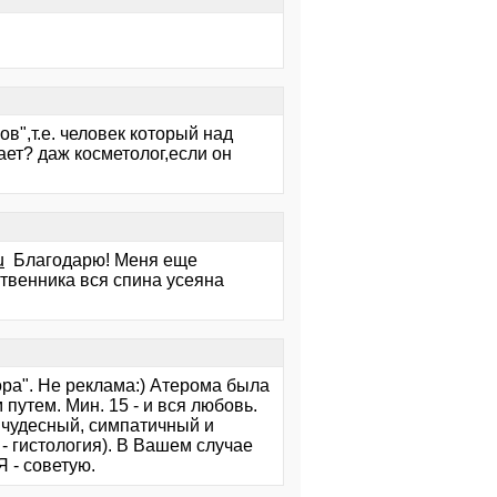
в",т.е. человек который над
ет? даж косметолог,если он
u
Благодарю! Меня еще
ственника вся спина усеяна
ора". Не реклама:) Атерома была
путем. Мин. 15 - и вся любовь.
о чудесный, симпатичный и
- гистология). В Вашем случае
Я - советую.