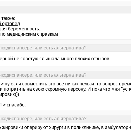
 также:
й ортопед
ая беременность....
 по медицинским справкам
онкодиспансере, или есть альтернатива?
ерной не советую,слышала много плохих отзывов!
онкодиспансере, или есть альтернатива?
> ну если совместить это все ни как нельзя, то вопрос вре
 потратить на свою скромную персону. И пока что мня "успо
ировик)))
 > спасибо.
онкодиспансере, или есть альтернатива?
 жировики оперируют хирурги в поликлинике, в амбулаторн