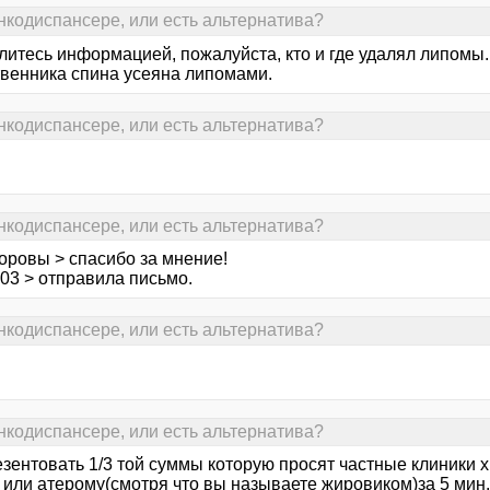
онкодиспансере, или есть альтернатива?
елитесь информацией, пожалуйста, кто и где удалял липомы.
твенника спина усеяна липомами.
онкодиспансере, или есть альтернатива?
онкодиспансере, или есть альтернатива?
оровы > спасибо за мнение!
03 > отправила письмо.
онкодиспансере, или есть альтернатива?
онкодиспансере, или есть альтернатива?
зентовать 1/3 той суммы которую просят частные клиники хи
 или атерому(смотря что вы называете жировиком)за 5 мин.