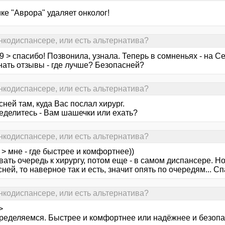
ке "Аврора" удаляет онколог!
онкодиспансере, или есть альтернатива?
69 > спасибо! Позвонила, узнала. Теперь в сомненьях - на С
нать отзывы - где лучше? Безопасней?
онкодиспансере, или есть альтернатива?
ней там, куда Вас послал хирург.
еделитесь - Вам шашечки или ехать?
онкодиспансере, или есть альтернатива?
> мне - где быстрее и комфортнее))
ать очередь к хирургу, потом еще - в самом диспансере. Но
ней, то наверное так и есть, значит опять по очередям... С
онкодиспансере, или есть альтернатива?
>
пределяемся. Быстрее и комфортнее или надёжнее и безоп