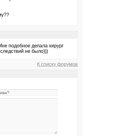
му??
 Мне подобное делала хирург
следствий не было)))
К списку форумов