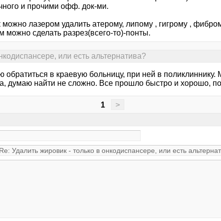
чного и прочими офф. док-ми.
к можно лазером удалить атерому, липому , гигрому , фибро
м можно сделать разрез(всего-то)-понты.
онкодиспансере, или есть альтернатива?
ю обратиться в краевую больницу, при ней в поликлиннику.
а, думаю найти не сложно. Все прошло быстро и хорошо, по
1
>