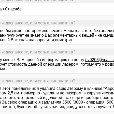
а >Спасибо!
онкодиспансере, или есть альтернатива?
еня бы дюже насторожило некое вмешательство "без анализо
анипулирует не знает о Вас элементарных вещей - не смуща
ьный Вас сначала опросит и осмотрит
онкодиспансере, или есть альтернатива?
у меня к Вам просьба информацию на почту
ov0203@mail.r
сует стоимость данной операции лазером, потому что у род
ми.
онкодиспансере, или есть альтернатива?
в этот понедельник я удалила свою атерому в клинике "Авр
ом 2,5 см. примерно - удаляли не лазером, а хирургическим 
ло того, что толковый и деловой - так еще и вообще прост
 За свою операцию я заплатила 3500 (3000 - операция, 500 
ероятно, будет иной - учитывая индивидуальность случаев. 