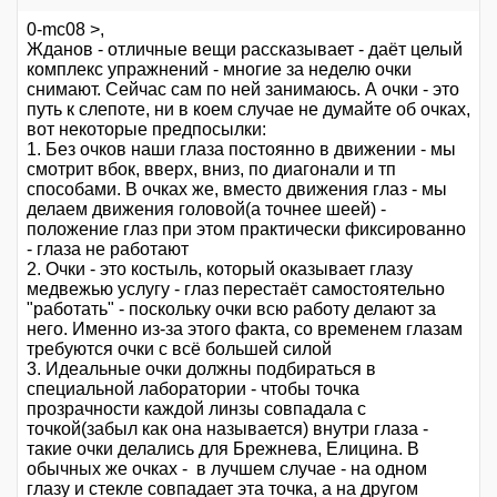
0-mc08 >,
Жданов - отличные вещи рассказывает - даёт целый
комплекс упражнений - многие за неделю очки
снимают. Сейчас сам по ней занимаюсь. А очки - это
путь к слепоте, ни в коем случае не думайте об очках,
вот некоторые предпосылки:
1. Без очков наши глаза постоянно в движении - мы
смотрит вбок, вверх, вниз, по диагонали и тп
способами. В очках же, вместо движения глаз - мы
делаем движения головой(а точнее шеей) -
положение глаз при этом практически фиксированно
- глаза не работают
2. Очки - это костыль, который оказывает глазу
медвежью услугу - глаз перестаёт самостоятельно
"работать" - поскольку очки всю работу делают за
него. Именно из-за этого факта, со временем глазам
требуются очки с всё большей силой
3. Идеальные очки должны подбираться в
специальной лаборатории - чтобы точка
прозрачности каждой линзы совпадала с
точкой(забыл как она называется) внутри глаза -
такие очки делались для Брежнева, Елицина. В
обычных же очках - в лучшем случае - на одном
глазу и стекле совпадает эта точка, а на другом