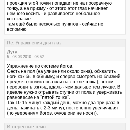
проекция этой точки попадает не на прозрачную
точку, а на призму - от этого этот глаз начинает
немного косить - и развивается небольшое
косоглазие
там ещё было несколько пунктов - сейчас не
вспомню.
Re: Упражнения для глаз
Дуга
5 - 08.03.2010 - 08:52
Упражнение по системе йогов.
Сесть на пол (на улице или около окна), обхватить
ноги как бы в обнимку, и сперва смотреть на близкий
предмет (кончик носа или на стекле точка), потом
переводить взгляд вдаль - чем дальше тем лучше. В
идеале нужно отрывать ступни от пола и удерживать
равновесие на "пятой точке".
Так 10-15 минут каждый день, можно два-три раза в
день, начинать с 2-3 минут, постепенно увеличивая
(по уверениям йогов, очков они не носят).
Интересные темы