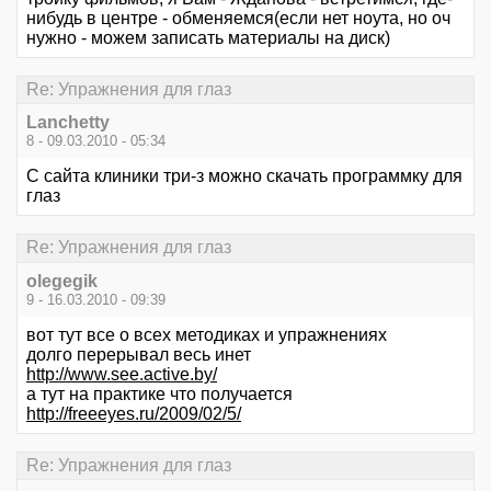
нибудь в центре - обменяемся(если нет ноута, но оч
нужно - можем записать материалы на диск)
Re: Упражнения для глаз
Lanchetty
8 - 09.03.2010 - 05:34
С сайта клиники три-з можно скачать программку для
глаз
Re: Упражнения для глаз
olegegik
9 - 16.03.2010 - 09:39
вот тут все о всех методиках и упражнениях
долго перерывал весь инет
http://www.see.active.by/
а тут на практике что получается
http://freeeyes.ru/2009/02/5/
Re: Упражнения для глаз