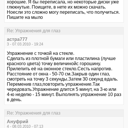
хорошие. Я бы переписала, но некоторые диски уже
глюкнутые. Поищите, в нете их можно скачать.
Ноесли это сложно могу переписать, что получиться.
Пишите на мыло
Re: Упражнения для глаз
астра777
3 - 07.03.2010 - 19:24
Упражнение с точкой на стекле.
Сделать из плотной бумаги или пластилина (лучше
красного цвета) точку величинойс горошину.
Прилепить её на оконное стекло.Сесть напротив.
Расстояние от окна - 50-70 см.Закрыв один глаз,
смотреть на точку 3 секунды.Затем 30 секунд вдаль.
Переменив глаз,повторить упражнение.Так
чередовать.Упражнение длится 5 минут, на 3-ю или
4-ю неделю - 15 минут. Выполнять упражнение 10 раз
в день.
Re: Упражнения для глаз
Ануфрий
4 - 08.03.2010 - 07:13