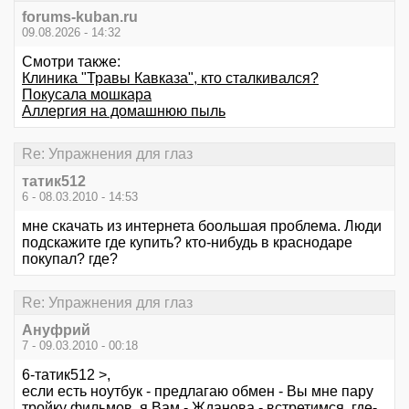
forums-kuban.ru
09.08.2026 - 14:32
Смотри также:
Клиника "Травы Кавказа", кто сталкивался?
Покусала мошкара
Аллергия на домашнюю пыль
Re: Упражнения для глаз
татик512
6 - 08.03.2010 - 14:53
мне скачать из интернета боольшая проблема. Люди
подскажите где купить? кто-нибудь в краснодаре
покупал? где?
Re: Упражнения для глаз
Ануфрий
7 - 09.03.2010 - 00:18
6-татик512 >,
если есть ноутбук - предлагаю обмен - Вы мне пару
тройку фильмов, я Вам - Жданова - встретимся, где-