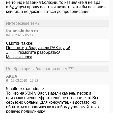
не точно названия болезни, то извиняйте я не врач...
в будущем прошу все таки назвать хотя бы названия
клиник, а не докапываться до провописания!!!
Интересные темы
forums-kuban.ru
09.08.2026 - 05:47
Смотри также:
Поясните, обнаружили РАК груди!
ЗППП!помогите разобраться!!!
Мазок из носа
Re: Врач при заболевания почек???
АКВА
6 - 16.03.2010 - 13:22
5-aalleexxaannddrr >
То, что на УЗИ у Вас увидели камень, песок и
признаки пиелонефрита ещё не означает, что Вы
серьёзно больны. Для консультации достаточно
обратиться практически к любому урологу. Хоть в
родную поликлинику.