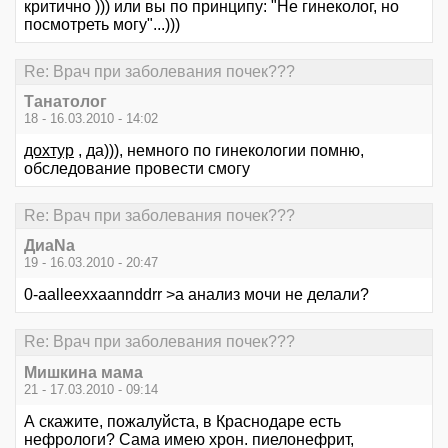
критично ))) или вы по принципу: "Не гинеколог, но
посмотреть могу"...)))
Re: Врач при заболевания почек???
Танатолог
18 - 16.03.2010 - 14:02
дохтур
, да))), немного по гинекологии помню,
обследование провести смогу
Re: Врач при заболевания почек???
ДиаNa
19 - 16.03.2010 - 20:47
0-aalleexxaannddrr >а анализ мочи не делали?
Re: Врач при заболевания почек???
Мишкина мама
21 - 17.03.2010 - 09:14
А скажите, пожалуйста, в Краснодаре есть
нефрологи? Сама имею хрон. пиелонефрит,