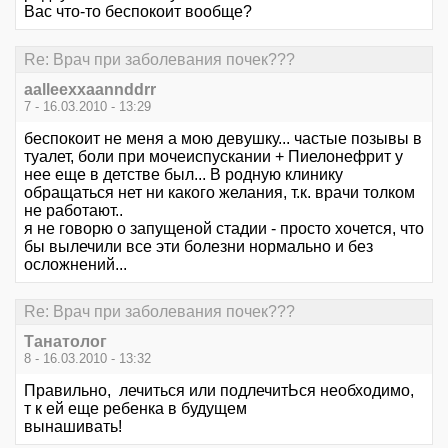
Вас что-то беспокоит вообще?
Re: Врач при заболевания почек???
aalleexxaannddrr
7 - 16.03.2010 - 13:29
беспокоит не меня а мою девушку... частые позывы в
туалет, боли при мочеиспускании + Пиелонефрит у
нее еще в детстве был... В родную клинику
обращаться нет ни какого желания, т.к. врачи толком
не работают..
я не говорю о запущеной стадии - просто хочется, что
бы вылечили все эти болезни нормально и без
осложнений...
Re: Врач при заболевания почек???
Танатолог
8 - 16.03.2010 - 13:32
Правильно, лечиться или подлечитЬся необходимо,
т к ей еще ребенка в будущем
вынашивать!