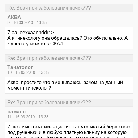
Re: Врач при заболевания почек???
АКВА
9 - 16.03.2010 - 13:35
7-aalleexxaannddrr >
А к гинекологу она обращалась? Это обязательно. А
к урологу можно в СКАЛ.
Re: Врач при заболевания почек???
Танатолог
10 - 16.03.2010 - 13:36
Аква, простите что вмешиваюсь, зачем на данный
момент гинеколог?
Re: Врач при заболевания почек???
паманя
11 - 16.03.2010 - 13:38
7, по симптоматике - цистит, так что милый бери свою
под рученьки и в любую платную клиниу на которую
глаз ваш ляжет. Поисковик вам в помощь(поставьте