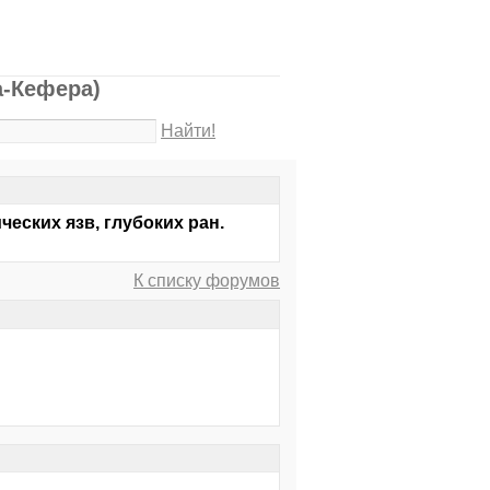
а-Кефера)
Найти!
еских язв, глубоких ран.
К списку форумов