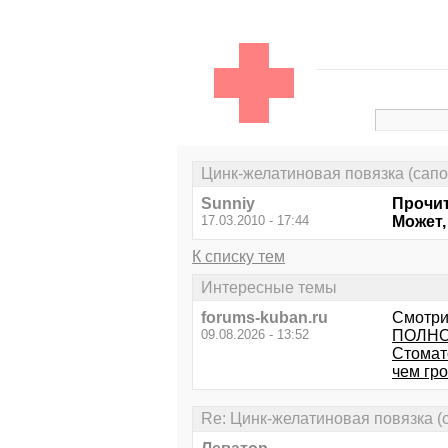
Цинк-желатиновая повязка (сап
Sunniy
Прочит
17.03.2010 - 17:44
Может,
К списку тем
Интересные темы
forums-kuban.ru
Смотри
09.08.2026 - 13:52
ПОЛНО
Стомато
чем гро
Re: Цинк-желатиновая повязка (