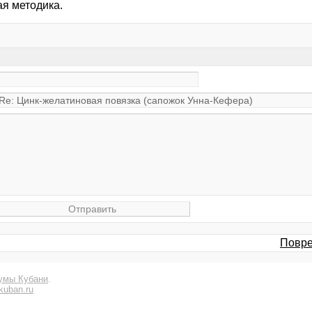
я методика.
Повре
умы Кубани
.
kuban.ru