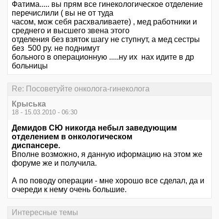
Фатима..... вы прям все гинекологическое отделение
перечислили ( вы не от туда
часом, мож себя расхваливаете) , мед работники и
среднего и высшего звена этого
отделения без взяток шагу не ступнут, а мед сестры
без 500 ру. не поднимут
больного в операционную .....ну их нах идите в др
больницы
Re: Посоветуйте онколога-гинеколога
Крыська
18 - 15.03.2010 - 06:30
Демидов СЮ никогда небыл заведующим
отделением в онкологическом
диспансере.
Вполне возможно, я данную иформацию на этом же
форуме же и получила.
А по поводу операции - мне хорошо все сделал, да и
очереди к нему очень большие.
Интересные темы