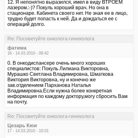
12. Я непонятно выразился, имел в виду ВТРОЕМ
лазером.:-)? Покуль хороший врач. Но она в
стационаре. Кабинета своего нет. Не зная ее в лицо,
трудно будет попасть к ней. Да и дождаться ее с
операций долго.
Re: Посоветуйте онколога-гинеколога
фатима
16 - 14.03.2010 - 09:42
0. В онкодиспансере очень много хороших
специалистов: Покуль Лилиана Викторовна,
Мурашко Светлана Владимировна, Шматкова
Виктория Викторовна, ну и конечно же
зав.отделением Парханова Наталья
Владимировна.Если нужна более конкретная
информация по каждому доктору,могу сбросить Вам
на почту.
Re: Посоветуйте онколога-гинеколога
Цезарь Кюи
17 - 14.03.2010 - 10:01