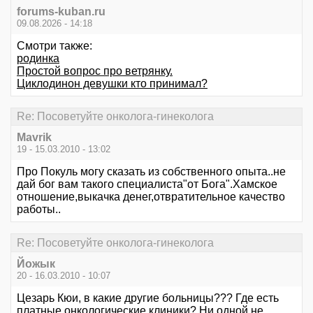
forums-kuban.ru
09.08.2026 - 14:18
Смотри также:
родинка
Простой вопрос про ветрянку.
Циклодинон девушки кто принимал?
Re: Посоветуйте онколога-гинеколога
Mavrik
19 - 15.03.2010 - 13:02
Про Покуль могу сказать из собственного опыта..не
дай бог вам такого специалиста"от Бога".Хамское
отношение,выкачка денег,отвратительное качество
работы..
Re: Посоветуйте онколога-гинеколога
Йожык
20 - 16.03.2010 - 10:07
Цезарь Кюи, в какие другие больницы??? Где есть
платные онкологические клиники? Ни одной не