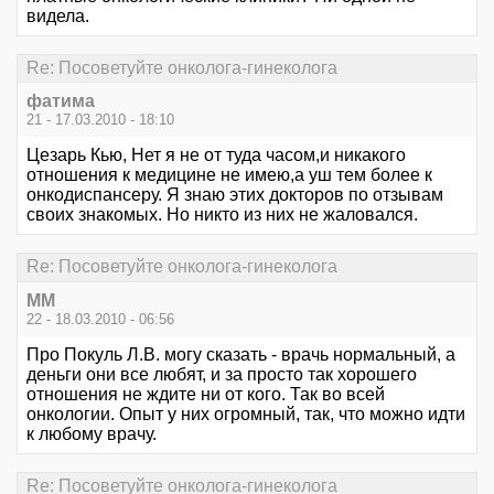
видела.
Re: Посоветуйте онколога-гинеколога
фатима
21 - 17.03.2010 - 18:10
Цезарь Кью, Нет я не от туда часом,и никакого
отношения к медицине не имею,а уш тем более к
онкодиспансеру. Я знаю этих докторов по отзывам
своих знакомых. Но никто из них не жаловался.
Re: Посоветуйте онколога-гинеколога
MM
22 - 18.03.2010 - 06:56
Про Покуль Л.В. могу сказать - врачь нормальный, а
деньги они все любят, и за просто так хорошего
отношения не ждите ни от кого. Так во всей
онкологии. Опыт у них огромный, так, что можно идти
к любому врачу.
Re: Посоветуйте онколога-гинеколога