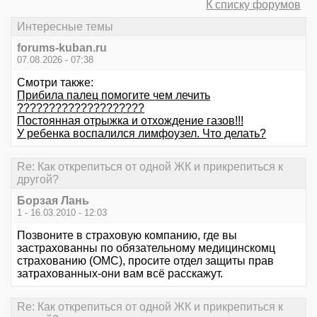
К списку форумов
Интересные темы
forums-kuban.ru
07.08.2026 - 07:38
Смотри также:
Прибила палец помогите чем лечить
????????????????????
Постоянная отрыжка и отхождение газов!!!
У ребенка воспалился лимфоузел. Что делать?
Re: Как открепиться от одной ЖК и прикрепиться к
другой?
Борзая Лань
1 - 16.03.2010 - 12:03
Позвоните в страховую компанию, где вы
застрахованны по обязательному медицинскомц
страхованию (ОМС), просите отдел защиты прав
затрахованных-они вам всё расскажут.
Re: Как открепиться от одной ЖК и прикрепиться к