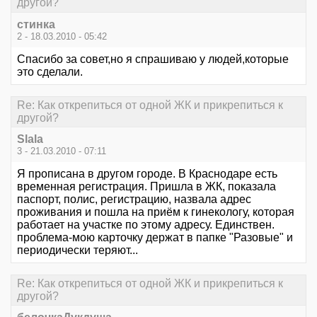
другой?
стинка
2 - 18.03.2010 - 05:42
Спасибо за совет,но я спрашиваю у людей,которые
это сделали.
Re: Как открепиться от одной ЖК и прикрепиться к
другой?
Slala
3 - 21.03.2010 - 07:11
Я прописана в другом городе. В Краснодаре есть
временная регистрация. Пришла в ЖК, показала
паспорт, полис, регистрацию, назвала адрес
проживания и пошла на приём к гинекологу, которая
работает на участке по этому адресу. Единствен.
проблема-мою карточку держат в папке "Разовые" и
периодически теряют...
Re: Как открепиться от одной ЖК и прикрепиться к
другой?