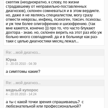
скептик (неоднократно, к слову, по жизни
страдавшему от неправильно-поставленных
диагнозов), склонен сомневаться и в этом вердикте.
но, даже я не являясь специалистом, могу сразу
отмести неврозы, инфекц, психоген, токсич. психозы.
и уж тем более олигофрению и шизофрению. (так
мне кажется, конечно ))) про то, что часто блукают
дохтора - знаю. но, склонен верить на этот раз ибо уж
больно много совпадений. да и в больнице как раз-
таки с целью диагностики месяц лежал...
Re: ...мой диагноз...
Юрка
3 - 20.03.2010 - 04:39
а симптомы какие?
Re: ...мой диагноз...
медный купорос
4 - 20.03.2010 - 14:24
а ты с какой точки зрения спрашиваешь? с
любознательной или профессиональной?