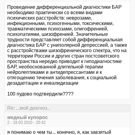
Проведение дифференциальной диагностики БАР
необходимо практически со всеми видами
психических расстройств: неврозами,
инфекционными, психогенными, токсическими,
травматическими психозами, олигофренией,
психопатиями, шизофренией. Значительные
трудности представляет собой дифференциальная
диагностика БАР с униполярной депрессией, а также
с расстройствами шизофренического спектра, что на
территории России и других стран постсоветского
пространства нередко приводит к гиподиагностике
БАР, необоснованной длительной терапии
нейролептиками и антидепрессантами и к
отягощению течения заболевания, к социальной
дезадаптации и инвалидизации
100 пудово подтвердили????
Re: ...мой диагноз...
медный купорос
2 - 19.03.2010 - 20:42
я понимаю о чем ты... конечно, я, как завзятый