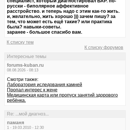
специалист, который диагностировал БАР. по-
русски - биполярное аффективное
расстройство. и теперь надо с этим как-то жить.
и, желательно, жить хорошо ))) зачем пишу? за
тем, что может есть ещё такие? или практика
была? навыки-советы.
заранее - большое спасибо вам.
К списку тем
К списку форумов
Интересные темы
forums-kuban.ru
08.08.2026 - 08:13
Смотри также:
Лаборатория иследования камней
Пропал интерес к жене
Медицинская карта или пропуск занятий здорового
ребёнка.
Re: ...мой диагноз...
паманя
1 - 19.03.2010 - 12:30