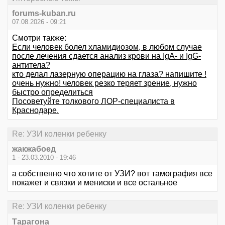
forums-kuban.ru
07.08.2026 - 09:21
Смотри также:
Если человек болел хламидиозом, в любом случае
после лечения сдается анализ крови на IgA- и IgG-
антитела?
кто делал лазерную операцию на глаза? напишите !
очень нужно! человек резко теряет зрение, нужно
быстро определиться
Посоветуйте толкового ЛОР-специалиста в
Краснодаре.
Re: УЗИ коленки ребенку
жакжабоед
1 - 23.03.2010 - 19:46
а собственно что хотите от УЗИ? вот тамография все
покажет и связки и мениски и все остальное
Re: УЗИ коленки ребенку
Тарагона