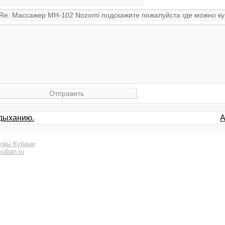
адыханию.
А
умы Кубани
.
kuban.ru