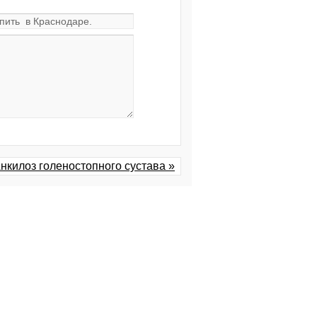
нкилоз голеностопного сустава »