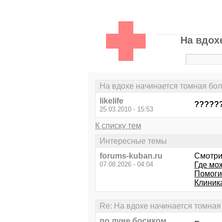
На вдох
На вдохе начинается томная боль
likelife
?????
25.03.2010 - 15:53
К списку тем
Интересные темы
forums-kuban.ru
Смотри
07.08.2026 - 04:04
Где мо
Помогит
Клиник
Re: На вдохе начинается томная 
по луне босиком