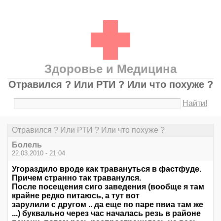
Здоровье и Медицина
Отравился ? Или РТИ ? Или что похуже ?
Найти!
Отравился ? Или РТИ ? Или что похуже ?
Болель
22.03.2010 - 21:04
Угораздило вроде как травануться в фастфуде.
Причем странно так траванулся.
После посещения сиго заведения (вообще я там
крайне редко питаюсь, а тут вот
зарулили с другом .. да еще по паре пвиа там же
...) буквально через час началась резь в районе