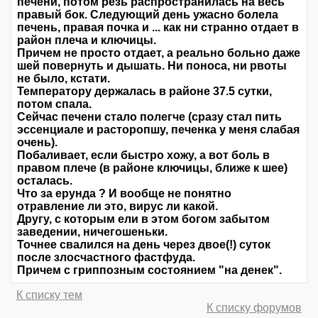
печени, потом резь распространилась на весь
правый бок. Следующий день ужасно болела
печень, правая почка и ... как ни странно отдает в
район плеча и ключицы.
Причем не просто отдает, а реально больно даже
шей повернуть и дышать. Ни поноса, ни рвоты
не было, кстати.
Температору держалась в районе 37.5 сутки,
потом спала.
Сейчас печени стало полегче (сразу стал пить
эссенциале и расторопшу, печенка у меня слабая
очень).
Побаливает, если быстро хожу, а вот боль в
правом плече (в районе ключицы, ближе к шее)
осталась.
Что за ерунда ? И вообще не понятно
отравление ли это, вирус ли какой.
Другу, с которым ели в этом богом забытом
заведении, ничегошеньки.
Точнее свалился на день через двое(!) суток
после злосчастного фастфуда.
Причем с гриппозным состоянием "на денек".
К списку тем
К списку форумов