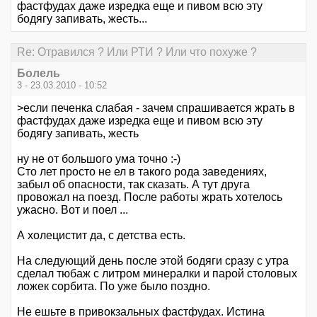
фастфудах даже изредка еще и пивом всю эту
бодягу запивать, жесть...
Re: Отравился ? Или РТИ ? Или что похуже ?
Болель
3 - 23.03.2010 - 10:52
>если печенка слабая - зачем спрашивается жрать в
фастфудах даже изредка еще и пивом всю эту
бодягу запивать, жесть
ну не от большого ума точно :-)
Сто лет просто не ел в такого рода заведениях,
забыл об опасности, так сказать. А тут друга
провожал на поезд. После работы жрать хотелось
ужасно. Вот и поел ...
А холецистит да, с детства есть.
На следующий день после этой бодяги сразу с утра
сделал тюбаж с литром минералки и парой столовых
ложек сорбита. По уже было поздно.
Не ешьте в привокзальных фастфудах. Истина