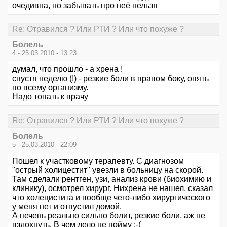
очедивна, но забывать про неё нельзя
Re: Отравился ? Или РТИ ? Или что похуже ?
Болель
4 - 25.03.2010 - 13:23
думал, что прошло - а хрена !
спустя неделю (!) - резкие боли в правом боку, опять
по всему организму.
Надо топать к врачу
Re: Отравился ? Или РТИ ? Или что похуже ?
Болель
5 - 25.03.2010 - 22:09
Пошел к участковому терапевту. С диагнозом
"острый холицестит" увезли в больницу на скорой.
Там сделали рентген, узи, анализ крови (биохимию и
клинику), осмотрел хирург. Нихрена не нашел, сказал
что холецистита и вообще чего-либо хирургического
у меня нет и отпустил домой.
А печень реально сильно болит, резкие боли, аж не
вздохнуть. В чем дело не пойму :-(