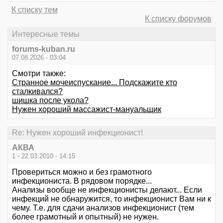
К списку тем
К списку форумов
Интересные темы
forums-kuban.ru
07.08.2026 - 03:04
Смотри также:
Странное мочеиспускание... Подскажите кто
сталкивался?
шишка после укола?
Нужен хороший массажист-мануальщик
Re: Нужен хороший инфекционист!
АКВА
1 - 22.03.2010 - 14:15
Провериться можно и без грамотного
инфекциониста. В рядовом порядке...
Анализы вообще не инфекционисты делают... Если
инфекций не обнаружится, то инфекционист Вам ни к
чему. Т.е. для сдачи анализов инфекционист (тем
более грамотный и опытный) не нужен.