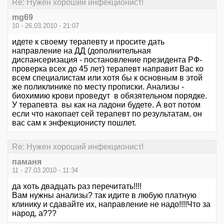
Re: Нужен хороший инфекционист!
mg69
10 - 26.03.2010 - 21:07
идете к своему терапевту и просите дать
направление на ДД (дополнительная
диспансеризация - постановление президента РФ-
проверка всех до 45 лет) терапевт направит Вас ко
всем специалистам или хотя бы к основным в этой
же поликлинике по месту прописки. Анализы -
биохимию крови проведут в обязятельном порядке.
У терапевта вы как на ладони будете. А вот потом
если что накопает сей терапевт по результатам, он
вас сам к энфекционисту пошлет.
Re: Нужен хороший инфекционист!
паманя
11 - 27.03.2010 - 11:34
да хоть двадцать раз перечитать!!!!
Вам нужны анализы? так идите в любую платную
клинику и сдавайте их, направление не надо!!!!Что за
народ, а???