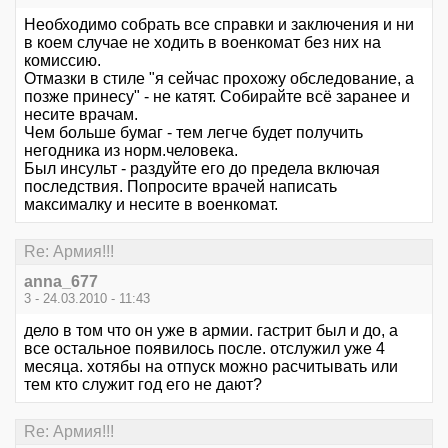
Необходимо собрать все справки и заключения и ни
в коем случае не ходить в военкомат без них на
комиссию.
Отмазки в стиле "я сейчас прохожу обследование, а
позже принесу" - не катят. Собирайте всё заранее и
несите врачам.
Чем больше бумаг - тем легче будет получить
негодника из норм.человека.
Был инсульт - раздуйте его до предела включая
последствия. Попросите врачей написать
максималку и несите в военкомат.
Re: Армия!!!
anna_677
3 - 24.03.2010 - 11:43
дело в том что он уже в армии. гастрит был и до, а
все остальное появилось после. отслужил уже 4
месяца. хотябы на отпуск можно расчитывать или
тем кто служит год его не дают?
Re: Армия!!!