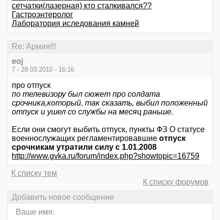
сетчатки(лазерная) кто сталкивался??
Гастроэнтеролог
Лаборатория иследования камней
Re: Армия!!!
eoj
7 - 28.03.2010 - 16:16
про отпуск
по телевизору был сюжет про солдата
срочника,который, так сказать, выбил положенный
отпуск и ушел со службы на месяц раньше.
Если они смогут выбить отпуск, пункты ФЗ О статусе
военнослужащих регламентировавшие
отпуск
срочникам утратили силу с 1.01.2008
http://www.gvka.ru/forum/index.php?showtopic=16759
К списку тем
К списку форумов
Добавить новое сообщение
Ваше имя: