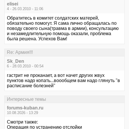
elisei
4 - 26.03.2010 - 11:06
Обратитесь в комитет солдатских матерей,
обязательно помогут. Я сама лично обращалась по
поводу своего сына(травма в армии), консультацию
и незамедлительную помощь оказали, проблема
была решена. Успехов Вам!
Re: Армия!!!
Sk_Den
6 - 28.03.2010 - 00:54
гастрит не проканает, а вот начет других жвух
пунктов надо копать...воообщем вам надо глянуть "в
расписание болезней"
Интересные темы
forums-kuban.ru
10.08.2026 - 13:29
Смотри также:
Операция по устранению отслойки