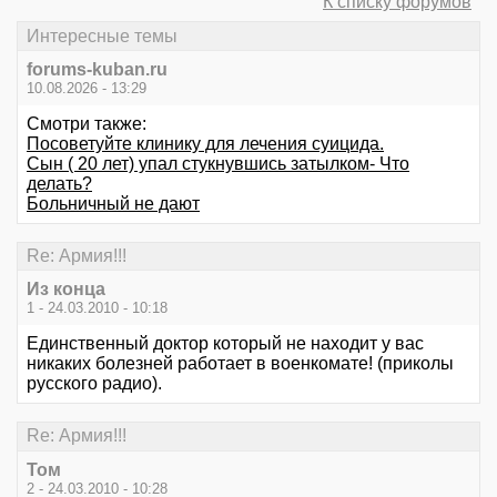
К списку форумов
Интересные темы
forums-kuban.ru
10.08.2026 - 13:29
Смотри также:
Посоветуйте клинику для лечения суицида.
Сын ( 20 лет) упал стукнувшись затылком- Что
делать?
Больничный не дают
Re: Армия!!!
Из конца
1 - 24.03.2010 - 10:18
Единственный доктор который не находит у вас
никаких болезней работает в военкомате! (приколы
русского радио).
Re: Армия!!!
Том
2 - 24.03.2010 - 10:28