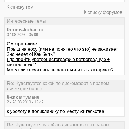
К списку тем
К списку форумов
Интересные темы
forums-kuban.ru
07.08.2026 - 05:09
Смотри также:
Прыщ на носу (или не понятно что это) не заживает
2-ю неделю! Как быть?
Где пройти уретроцистографию ретроградную +
микционную?
Могут ли свечи папаверина вызвать тахикардию?
Re: Чувствуется какой-то дискомфорт в правом
яичке ( не боль )
ёжик в тумане
2 - 28.03.2010 - 12:42
к урологу в поликлинику по месту жительства...
Re: Чувствуется какой-то дискомфорт в правом