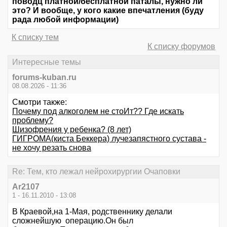
поводц платной/бесплатной паталы, нужно ли
это? И вообще, у кого какие впечатления (буду
рада любой информации)
К списку тем
К списку форумов
Интересные темы
forums-kuban.ru
08.08.2026 - 11:36
Смотри также:
Почему под алкоголем не стоИт?? Где искать
проблему?
Шизофрения у ребенка? (8 лет)
ГИГРОМА(киста Беккера) лучезапястного сустава -
не хочу резать снова
Re: Тем, кто лежал нейрохирургии Очаповки
Ar2107
1 - 16.11.2010 - 13:08
В Краевой,на 1-Мая, родственнику делали
сложнейшую операцию.Он был