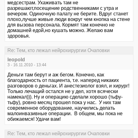
медсестрам. Ухаживать там не
разрешают,посещение родственниками с утра и
вечером. Одиночную палату не берите. Вдруг станет
плохо,лучше живые люди вокруг чем кнопка на стене
для вызова персонала. Кормят там конечно не
домашней едой,но кушать можно. Желаю вам
здоровья.
Re: Тем, кто лежал нейрохирургии Очаповки
leopold
3 - 16.11.2010 - 13:44
Деньги там берут и аж бегом. Конечно, как
благодарность от пациента, т.е. наперед никаких
разговоров о деньгах. И анестезиолог взял, и хирург!
Только лечащий остался не у дел, хотя всячески
намекал))). Ну и операцию сделали хорошо (тьфу-
тьфу), ровно месяц прошел пока у нас. У них там
современное оборудование, научились делать
малоинвазивные операции. В общем, мы пока не
обижаемся! Удачи вам!
Re: Тем, кто лежал нейрохирургии Очаповки