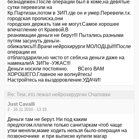
безнадежен.После операции был в коме,на девятые
сутки перевезли на
Кр.Партизан,потом в ЗИП,где он и умер.Перевели,т.к.
городская прописка,они
городских держать там не могут.Самое хорошее
впечатление от Краевой.В
реанимации деньги не берут!!! Пытались разными
путям засунуть деньги-
обижались!!!.Врачи нейрохирурги МОЛОДЦЫ!!!После
операции их
отблагодарили,но чисто от себя,на деньги даже на
намекали!А ЗИПе -УЖАС!!!
Деньги носили постоянно. ВСего ВАМ
ХОРОШЕГО.Главное не волнуйтесь!
Настройтесь на выздоровление.УДАЧИ!
Re: Тем, кто лежал нейрохирургии Очаповки
Just Cavalli
2 - 16.11.2010 - 13:19
Деньги там не берут. Ни под каким
предлогом.платили только санитаркам чтоб чаще
утки меняли,маме ходить нельзя было-операция на
позвоночнике и при выписке купили магар