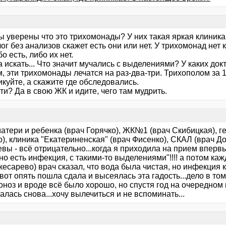
вы уверены что это трихомонады? У них такая яркая клиник
ог без анализов скажет есть они или нет. У трихомонад нет
о есть, либо их нет.
а искать... Что значит мучались с выделениями? У каких до
, эти трихомонады лечатся на раз-два-три. Трихополом за 1
куйте, а скажите где обследовались.
ти? Да в свою ЖК и идите, чего там мудрить.
атери и ребенка (врач Горячко), ЖК№1 (врач Скибицкая), г
), клиника "Екатериненская" (врач Фисенко), СКАЛ (врач До
вы - всё отрицательно...когда я приходила на прием вперв
вно есть инфекция, с такими-то выделениями"!!!! а потом ка
кесарево) врач сказал, что вода была чистая, но инфекция ка
.вот опять пошла сдала и высеялась эта гадость...дело в то
ноз и вроде всё было хорошо, но спустя год на очередном 
лась снова...хочу вылечиться и не вспоминать...