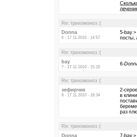
Скольк
лечени
Re: трихомоноз :(
Donna
5-bay 
6 - 17.11.2010 - 14:57
посты, 
Re: трихомоноз :(
bay
6-
Donna
7 - 17.11.2010 - 15:20
Re: трихомоноз :(
зефирчик
2-серое
8 - 17.11.2010 - 18:34
в клин
постави
береме
раз плю
Re: трихомоноз :(
Donna
7-bay >