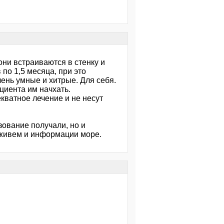
ни встраиваются в стенку и
по 1,5 месяца, при это
чень умные и хитрые. Для себя.
ациента им начхать.
кватное лечение и не несут
зование получали, но и
е живем и информации море.