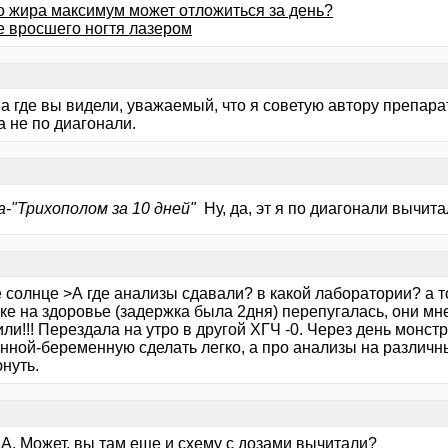
о жира максимум может отложиться за день?
е вросшего ногтя лазером
> а где вы видели, уважаемый, что я советую автору препа
а не по диагонали.
-"Трихополом за 10 дней"
Ну, да, эт я по диагонали вычита
 солнце >А где анализы сдавали? в какой лаборатории? а т
ике на здоровье (задержка была 2дня) перепугалась, они м
ли!!! Перездала на утро в другой ХГЧ -0. Через день монс
нной-беременную сделать легко, а про анализы на различн
нуть.
 А. Может, вы там еще и схему с дозами вычитали?