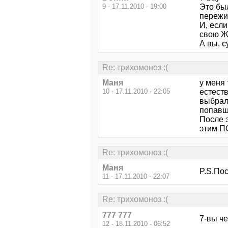
9 - 17.11.2010 - 19:00
Это был
пережив
И, если
свою Ж
А вы, с
Re: трихомоноз :(
Маня
у меня 
10 - 17.11.2010 - 22:05
естеств
выбрала
попавше
После э
этим 
Re: трихомоноз :(
Маня
P.S.По
11 - 17.11.2010 - 22:07
Re: трихомоноз :(
777 777
7-вы ч
12 - 18.11.2010 - 06:52