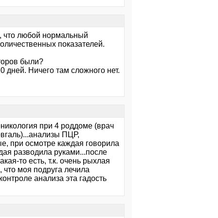
а, что любой нормальный
 количественных показателей.
кторов были?
0 дней. Ничего там сложного нет.
еникология при 4 роддоме (врач
вгаль)...анализы ПЦР,
ые, при осмотре каждая говорила
ждая разводила руками...после
кая-то есть, т.к. очень рыхлая
м, что моя подруга лечила
контроле анализа эта гадость