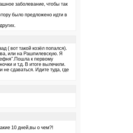
рашное заболевание, чтобы так
автору было предложено идти в
других.
д ( вот такой козёл попался).
тва, или на Рашпилевскую. Я
ерефня".Пошла к первому
очки и т.д. В итоге вылечили.
 не сдаваться. Идите туда, где
кие 10 дней,вы о чем?!