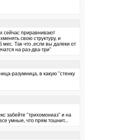
их сейчас приравнивают
ихменять свою структуру, и
 мес. Так что ,если вы далеки от
чатся на раз-два-три"
мница-разумница, в какую "стенку
кс забейте "трихомониаз" и на
все умные, что прям тошнит...