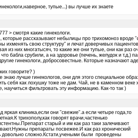
инекологи,наверное, тупые...) вы лучше их знаете
777 > смотря какие гинекологи.
е, которые рассказывают небылицы про трихомоноз вроде "о
ы ихменять свою структуру" и лечат доверчивых пациентов 
ая из них многатысяч, то какие же они тупые, они как раз о
что бабла срубили, а на здоровье (печень, желудок и т.д.) п
другие гинекологи, добросовестные. Которые назначают аде
ких говорите? )
не знаю лучше гинекологов, они для этого специальное обра
ить себя как лохушку тоже не дам. Чай, не в каменном век
, научиться фильтровать эту информацию. Как-то так )
 яркая клиника,если они "свежие".а если четыре года,то
етная.К трихополу,как говорят врачи,частенько
стентны.Препарат старый и им как раз таки залечивают
чивают.Нужны препараты посвежее.И как раз хронический
ь довольно сложно.Кстати,учеными были проведены