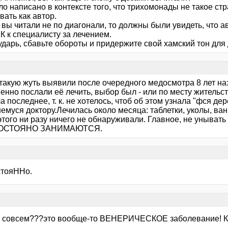
о написано в контексте того, что трихомонады не такое ст
ать как автор.
 вы читали не по диагонали, то должны были увидеть, что 
К к специалисту за лечением.
ударь, сбавьте обороты и придержите свой хамский тон для 
такую жуть выявили после очередного медосмотра 8 лет наза
енно послали её лечить, выбор был - или по месту жительс
 последнее, т. к. не хотелось, чтоб об этом узнала "фся д
муся доктору.Лечилась около месяца: таблетки, уколы, ванн
того ни разу ничего не обнаруживали. Главное, не унывать и
ПОСТОЯНО ЗАНИМАЮТСЯ.
стояННо.
е совсем???это вообще-то ВЕНЕРИЧЕСКОЕ заболевание! Ка