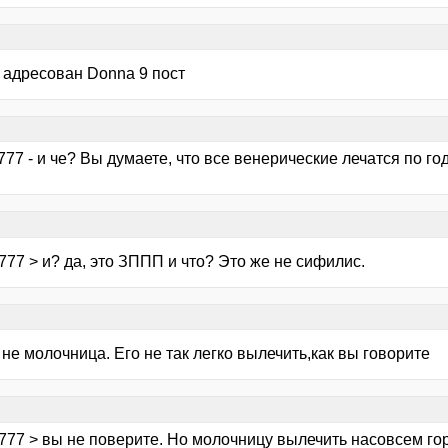
т адресован Donnа 9 пост
777 - и че? Вы думаете, что все венерические лечатся по го
777 > и? да, это ЗППП и что? Это же не сифилис.
 не молочница. Его не так легко вылечить,как вы говорите
 777 > вы не поверите. Но молочницу вылечить насовсем го