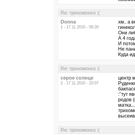
Re: трихомоноз :(
Donna
хм.. а 
1 - 17.11.2010 - 09:20
гинекол
Они либ
А 4 год
И потом
Не пани
Куда ид
Re: трихомоноз :(
серое солнце
центр м
2 - 17.11.2010 - 10:07
Руденко
бакпасе
:"тут я
родов (
матка..
трихомо
высеива
Re: трихомоноз :(