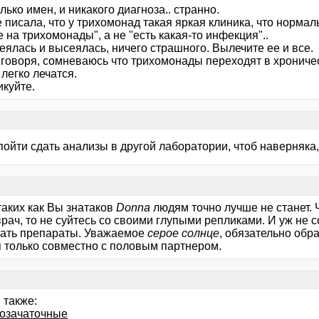
олько имен, и никакого диагноза.. странно.
 писала, что у трихомонад такая яркая клиника, что норма
 на трихомонады", а не "есть какая-то инфекция"..
еялась и высеялась, ничего страшного. Вылечите ее и все.
 говоря, сомневаюсь что трихомонады переходят в хрониче
легко лечатся.
икуйте.
пойти сдать анализы в другой лаборатории, чтоб наверняка
таких как Вы знатаков
Donna
людям точно лучше не станет. 
рач, то не суйтесь со своими глупыми репликами. И уж не с
ать препараты. Уважаемое
серое солнце
, обязательно обр
я только совместно с половым партнером.
 также:
озачаточные