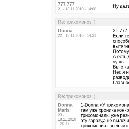
777 777
Ну да,г
21 - 18.11.2010 - 14:00
Re: трихомоноз :(
Donna
21-777 
22 - 18.11.2010 - 14:31
Если т
способн
вытягив
Потому 
А есть 
чушь.
Вы о ка
Нет, я 
развод
Главное
Re: трихомоноз :(
Donna
1-Donna >У трихомонад
Maris
там уже хроника конкр
23 -
трихомонады уже рези
18.11.2010
эту заразу,а не выле
- 20:47
трихомониаз вылечит