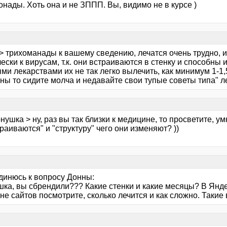
нады. Хоть она и не ЗППП. Вы, видимо не в курсе )
> трихоманады к вашему сведению, лечатся очень трудно, 
ески к вирусам, т.к. они встраиваются в стенку и способны 
и лекарствами их не так легко вылечить, как минимум 1-1,5
ы то сидите молча и недавайте свои тупые советы типа" ле
нушка > ну, раз вы так близки к медицине, то просветите, у
раиваются" и "структуру" чего они изменяют? ))
динюсь к вопросу Донны:
шка, вы сбрендили??? Какие стенки и какие месяцы? В Янде
е сайтов посмотрите, сколько лечится и как сложно. Такие 