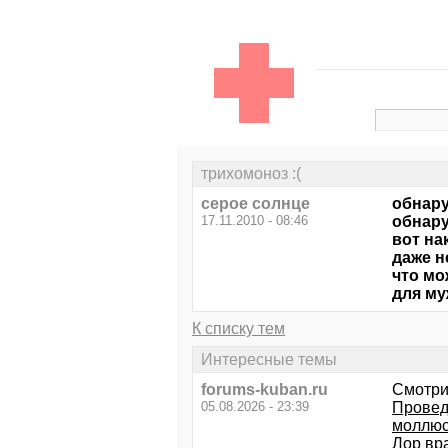
трихомоноз :(
серое солнце
обнару
17.11.2010 - 08:46
обнару
вот на
даже н
что мо
для муж
К списку тем
Интересные темы
forums-kuban.ru
Смотри
05.08.2026 - 23:39
Провед
моллюск
Лор вр