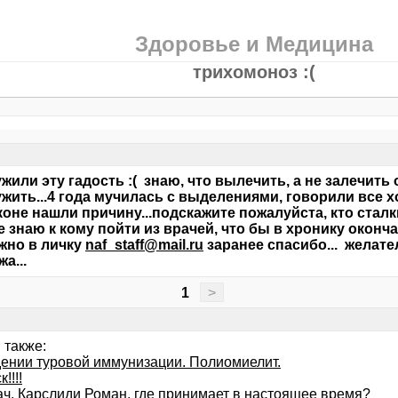
Здоровье и Медицина
трихомоноз :(
жили эту гадость :( знаю, что вылечить, а не залечить 
жить...4 года мучилась с выделениями, говорили все хо
коне нашли причину...подскажите пожалуйста, кто сталк
е знаю к кому пойти из врачей, что бы в хронику окончате
жно в личку
naf_staff@mail.ru
заранее спасибо... желате
а...
1
>
 также:
ении туровой иммунизации. Полиомиелит.
!!!!
ач, Карслиди Роман, где принимает в настоящее время?