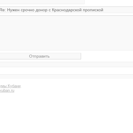
умы Кубани
.
kuban.ru