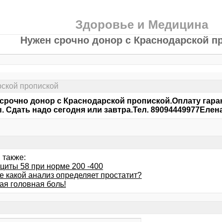
Здоровье и Медицина
Нужен срочно донор с Краснодарской п
рской пропиской
срочно донор с Краснодарской пропиской.Оплату гар
. Сдать надо сегодня или завтра.Тел. 89094449977Елен
 также:
циты 58 при норме 200 -400
е какой анализ определяет простатит?
ая головная боль!