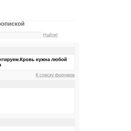
ропиской
Найти!
антируем.Кровь нужна любой
а
К списку форумов