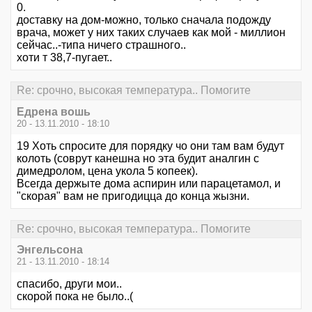
0.
доставку на дом-можно, только сначала подожду
врача, может у них таких случаев как мой - миллион
сейчас..-типа ничего страшного..
хоти т 38,7-пугает..
Re: срочно, высокая температура.. Помогите
Едрена вошь
20 - 13.11.2010 - 18:10
19 Хоть спросите для порядку чо они там вам будут
колоть (соврут канешна но эта будит аналгин с
димедролом, цена укола 5 копеек).
Всегда держыте дома аспирин или парацетамол, и
"скорая" вам не пригодицца до конца жызни.
Re: срочно, высокая температура.. Помогите
Энгельсона
21 - 13.11.2010 - 18:14
спасибо, други мои..
скорой пока не было..(