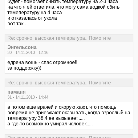
будет - помогает снизть температуру на 2-3 часа
на что я ей ответила, что могу сама водкой сбить
темепературу на 4 часа
и отказалась от укола
вот так..
Re: срочно, высокая температура.. Помогите
Энгельсона
30 - 14.11.2010 - 12:16
едрена вошь - спас огромное!!
за поддержку))
Re: срочно, высокая температура.. Помогите
паманя
31 - 14.11.2010 - 14:44
а потом еще врачей и скорую хают, что помощь
вовремя не приезжают оказывать, когда взрослый на
температуру 38,4 ее вызывает......
а где-то возможно умирал человек.....