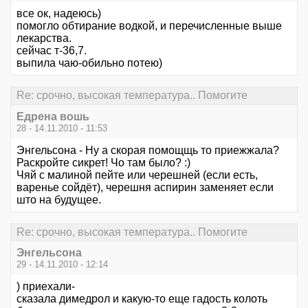
все ок, надеюсь)
помогло обтирание водкой, и перечисленные выше
лекарства.
сейчас т-36,7.
выпила чаю-обильно потею)
Re: срочно, высокая температура.. Помогите
Едрена вошь
28 - 14.11.2010 - 11:53
Энгельсона - Ну а скорая помощщь то приежжала?
Раскройте сикрет! Чо там было? :)
Чяй с малиной пейте или черешней (если есть,
варенье сойдёт), черешня аспирин заменяет если
што на будущее.
Re: срочно, высокая температура.. Помогите
Энгельсона
29 - 14.11.2010 - 12:14
) приехали-
сказала димедрол и какую-то еще гадость колоть