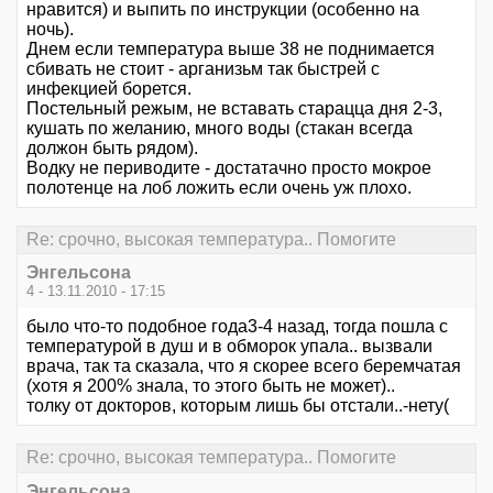
нравится) и выпить по инструкции (особенно на
ночь).
Днем если температура выше 38 не поднимается
сбивать не стоит - арганизьм так быстрей с
инфекцией борется.
Постельный режым, не вставать старацца дня 2-3,
кушать по желанию, много воды (стакан всегда
должон быть рядом).
Водку не периводите - достатачно просто мокрое
полотенце на лоб ложить если очень уж плохо.
Re: срочно, высокая температура.. Помогите
Энгельсона
4 - 13.11.2010 - 17:15
было что-то подобное года3-4 назад, тогда пошла с
температурой в душ и в обморок упала.. вызвали
врача, так та сказала, что я скорее всего беремчатая
(хотя я 200% знала, то этого быть не может)..
толку от докторов, которым лишь бы отстали..-нету(
Re: срочно, высокая температура.. Помогите
Энгельсона