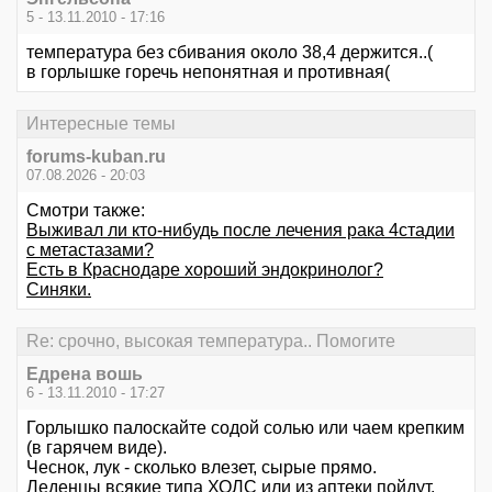
5 - 13.11.2010 - 17:16
температура без сбивания около 38,4 держится..(
в горлышке горечь непонятная и противная(
Интересные темы
forums-kuban.ru
07.08.2026 - 20:03
Смотри также:
Выживал ли кто-нибудь после лечения рака 4стадии
с метастазами?
Есть в Краснодаре хороший эндокринолог?
Синяки.
Re: срочно, высокая температура.. Помогите
Едрена вошь
6 - 13.11.2010 - 17:27
Горлышко палоскайте содой солью или чаем крепким
(в гарячем виде).
Чеснок, лук - сколько влезет, сырые прямо.
Леденцы всякие типа ХОЛС или из аптеки пойдут.