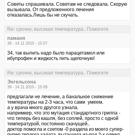
Советы спрашивала. Советам не следовала. Скорую
вызывала. От предложенного лечения
отказалась.Лишь бы не скучать.
Re: срочно, высокая температура.. Помогите
паманя
38 - 14.11.2010 - 15:07
34, так выпить надо было парацетамол или
ибупрофен и жидкость пить щелочную!
Re: срочно, высокая температура.. Помогите
Энгельсона
39 - 14.11.2010 - 15:09
предлагали не лечение, а банальное снижение
температуры на 2-3 часа, что сами умеем.
а у врача много другого узнала.
напримкер, что это мутация стандартного гриппа -
что теперь без кашля, без соплей, просто с одной
температурой, постоянно скачущей..
доктор помогла и соетом -0 раздела из моего супер-
пупер теплого халата, вытащила из-под 2-х одеял,