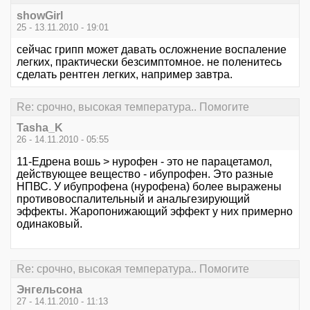
showGirl
25 - 13.11.2010 - 19:01
сейчас грипп может давать осложнение воспаление
легких, практически безсимптомное. не поленитесь
сделать рентген легких, например завтра.
Re: срочно, высокая температура.. Помогите
Tasha_K
26 - 14.11.2010 - 05:55
11-Едрена вошь > нурофен - это не парацетамол,
действующее вещество - ибупрофен. Это разные
НПВС. У ибупрофена (нурофена) более выражены
противовоспалительный и анальгезирующий
эффекты. Жаропонижающий эффект у них примерно
одинаковый.
Re: срочно, высокая температура.. Помогите
Энгельсона
27 - 14.11.2010 - 11:13