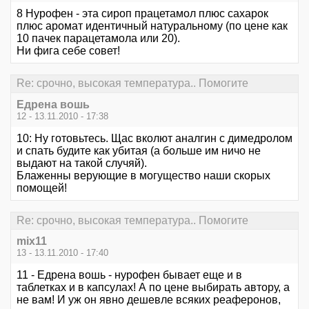
8 Нурофен - эта сироп працетамол плюс сахарок
плюс аромат идентичный натуральному (по цене как
10 пачек парацетамола или 20).
Ни фига себе совет!
Re: срочно, высокая температура.. Помогите
Едрена вошь
12 - 13.11.2010 - 17:38
10: Ну готовьтесь. Щас вколют аналгин с димедролом
и спать будите как убитая (а больше им ничо не
выдают на такой случяй).
Блаженны верующие в могущество наши скорых
помощей!
Re: срочно, высокая температура.. Помогите
mix11
13 - 13.11.2010 - 17:40
11 - Едрена вошь - нурофен бывает еще и в
таблетках и в капсулах! А по цене выбирать автору, а
не вам! И уж он явно дешевле всяких реаферонов,