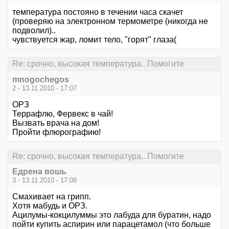
температура постояно в течении часа скачет
(проверяю на электронном термометре (никогда не
подволил)..
чувствуется жар, ломит тело, "горят" глаза(
Re: срочно, высокая температура.. Помогите
mnogochegos
2 - 13.11.2010 - 17:07
ОРЗ
Террафлю, Фервекс в чай!
Вызвать врача на дом!
Пройти флюрографию!
Re: срочно, высокая температура.. Помогите
Едрена вошь
3 - 13.11.2010 - 17:08
Смахивает на грипп.
Хотя мабудь и ОРЗ.
Ацилумы-кокцилуммы это лабуда для буратин, надо
пойти купить аспирин или парацетамол (что больше