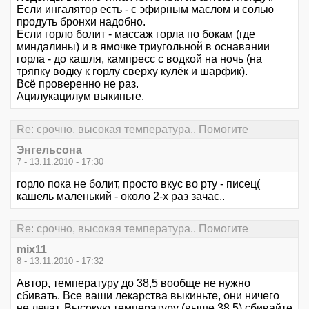
Если ингалятор есть - с эфирным маслом и солью
продуть бронхи надобно.
Если горло болит - массаж горла по бокам (где
миндалины) и в ямочке триугольной в оснавании
горла - до кашля, кампресс с водкой на ночь (на
тряпку водку к горлу сверху кулёк и шарфик).
Всё проверенно не раз.
Ацилукацилум выкиньте.
Re: срочно, высокая температура.. Помогите
Энгельсона
7 - 13.11.2010 - 17:30
горло пока не болит, просто вкус во рту - писец(
кашель маленький - около 2-х раз зачас..
Re: срочно, высокая температура.. Помогите
mix11
8 - 13.11.2010 - 17:32
Автор, температуру до 38,5 вообще не нужно
сбивать. Все ваши лекарства выкиньте, они ничего
не лечат. Высокую температуру (выше 38,5) сбивайте