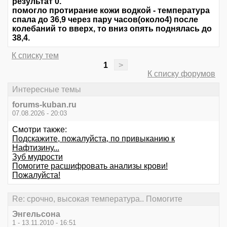
результат 0.
помогло протирание кожи водкой - температура
спала до 36,9 через пару часов(около4) после
колебаний то вверх, то вниз опять поднялась до
38,4.
К списку тем
1
>
К списку форумов
Интересные темы
forums-kuban.ru
07.08.2026 - 20:03
Смотри также:
Подскажите, пожалуйста, по привыканию к
Нафтизину...
Зуб мудрости
Помогите расшифровать анализы крови!
Пожалуйста!
Re: срочно, высокая температура.. Помогите
Энгельсона
1 - 13.11.2010 - 16:51