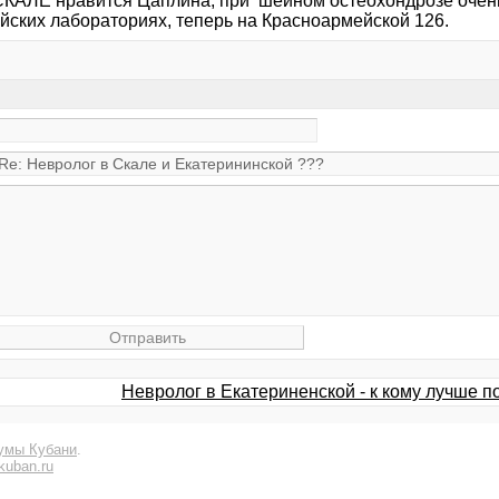
СКАЛЕ нравится Цаплина, при шейном остеохондрозе очень
йских лабораториях, теперь на Красноармейской 126.
Невролог в Екатериненской - к кому лучше п
умы Кубани
.
kuban.ru