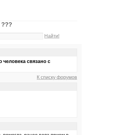
 ???
Найти!
о человека связано с
К списку форумов