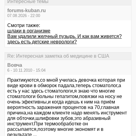
Интересные темы
forums-kuban.ru
07.08.2026 - 22:00
Смотри также:
шлаки в организме
Вам удалили желчный пузырь. И как вам живется?
здесь есть детские неврологи?
Re: Интересная заметка об медицине в США
Вовча
6 - 10.11.2010 - 15:04
Практикуются,со мной училась девочка которая при
виде крови в обморок падала,теперь стоматолог,а
есть у нас здесь стоматологи,я знаю что многие
стоматологи больны гепатитом,повязки на носу не
очень эфективны,и когда идешь к ним на приём
вероятность заражения процентов на 70,главная
причина,на каждом клиенте надо менять инструмент
для обточки,шлифовки зубов,это абразивный
инструмент.При термообработке он
рассыпается,поэтому многие экономят и в
результате ...