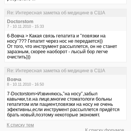
Re: Интересная заметка об медицине в США
Doctorstom
7 - 10.11.2010 - 15:33
6-Вовча > Какая связь гепатита и "повязки на
носу"??? Гепатит через нос не передается))
От того, что инструмент рассыплется, он не станет
заразным, скорее наоборот - лысый бор легче
очистить)))
Re: Интересная заметка об медицине в США
Вовча
8 - 10.11.2010 - 16:50
7-Doctorstom>Извиняюсь,"на носу",забыл
кавычки,т.е.на лице,многие стоматологи больны
гепатитом или пациент,повязки на носу не очень
эфективны,если инструмент рассыплется придётся
брать новый,поэтому некоторые экономят.
К списку тем
К списку форумов