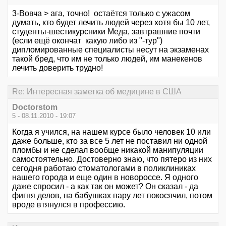
3-Вовча > ага, точно! остаётся только с ужасом
думать, кто будет лечить людей через хотя бы 10 лет,
студенты-шестикурсники Меда, завтрашние почти
(если ещё окончат какую либо из "-тур")
дипломированные специалисты несут на экзаменах
такой бред, что им не только людей, им манекенов
лечить доверить трудно!
Re: Интересная заметка об медицине в США
Doctorstom
5 - 08.11.2010 - 19:07
Когда я учился, на нашем курсе было человек 10 или
даже больше, кто за все 5 лет не поставил ни одной
пломбы и не сделал вообще никакой манипуляции
самостоятельно. Достоверно знаю, что пятеро из них
сегодня работаю стоматологами в поликлиниках
нашего города и еще один в новороссе. Я одного
даже спросил - а как так он может? Он сказал - да
фигня делов, на бабушках пару лет покосячил, потом
вроде втянулся в профессию.