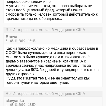
непрофессионализм и пр.
А уж изречение его о том, что врача выбирать не
стоит вообще полный бред, который может
сморозить только человек, который действительно к
врачам никогда не обращался...
Re: Интересная заметка об медицине в США
Вовча
3 - 08.11.2010 - 16:45
Как ни пародоксально,но медицина и образование в
СССР были лучшими,кстати янки перенимают
многое что было лучшее,а нам втюхивают своё
дерьмо завёрнутое в красивые "фантики".А с
врачами сейчас у нас напряжёнка потому что за
деньги учатся 90% бездарей и тупиц,впрочем как и в
других отраслях.
Ну да это избитая тема и её не знает только как
говорят тупой и который ещё тупей.
Re: Интересная заметка об медицине в США
slavyanka
4 - 08.11.2010 - 18:59