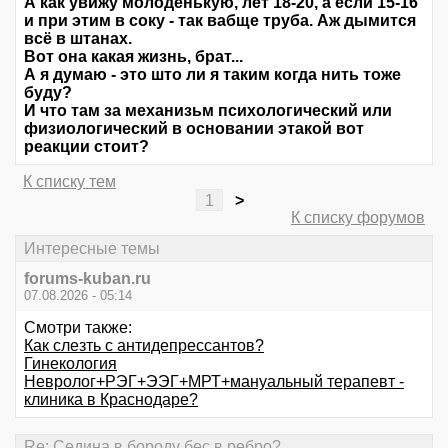
А как увижу молоденькую, лет 18-20, а если 15-16
и при этим в соку - так вабще труба. Аж дымится
всё в штанах.
Вот она какая жизнь, брат...
А я думаю - это што ли я таким когда нить тоже
буду?
И что там за механизьм психологический или
физиологический в основании этакой вот
реакции стоит?
К списку тем
1
>
К списку форумов
Интересные темы
forums-kuban.ru
07.08.2026 - 05:14
Смотри также:
Как слезть с антидепрессантов?
Гинекология
Невролог+РЭГ+ЭЭГ+МРТ+мануальный терапевт -
клиника в Краснодаре?
Re: Седина в бороду бес в ребро?