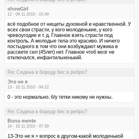
showGirl
12 - 09.11.2010 - 15:49
всё подобное от нищеты духовной и нравственной. У
всех свои страсти, у кого молоденькие, у кого
чревоугодие и т. д. Главное взять страсти под
контроль. А молодые тела-это красиво. И ничего
постыдного в том что они возбуждают мужика в
рассвете сил (45лет) нет. Главное чтоб мозг не
отключался, инфантильненький.
Re: Седина в бороду бес в ребро?
Это не я
13 - 10.11.2010 - 04:22
0 - это нормально. б/у тетки никому не нужны.
Re: Седина в бороду бес в ребро?
Bona mente
14 - 10.11.2010 - 07:39
13-Это не я > вопрос в другом-какой молоденькой