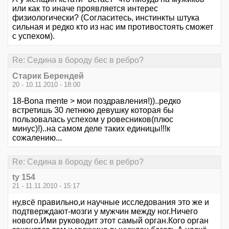
или как то иначе проявляется интерес
физиологически? (Согласитесь, инстинкты штука
сильная и редко кто из нас им противостоять сможет
с успехом).
Re: Седина в бороду бес в ребро?
Старик Берендей
20 - 10.11.2010 - 18:00
18-Bona mente > мои поздравления!))..редко
встретишь 30 летнюю девушку которая бы
пользовалась успехом у ровесников(плюс
минус)!)..на самом деле таких единицы!!!к
сожалению...
Re: Седина в бороду бес в ребро?
ty 154
21 - 11.11.2010 - 15:17
ну,всё правильно,и научные исследования это же и
подтверждают-мозги у мужчин между ног.Ничего
нового.Ими руководит этот самый орган.Кого орган