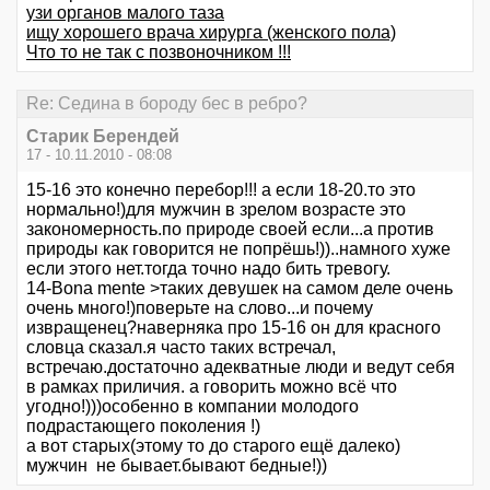
узи органов малого таза
ищу хорошего врача хирурга (женского пола)
Что то не так с позвоночником !!!
Re: Седина в бороду бес в ребро?
Старик Берендей
17 - 10.11.2010 - 08:08
15-16 это конечно перебор!!! а если 18-20.то это
нормально!)для мужчин в зрелом возрасте это
закономерность.по природе своей если...а против
природы как говорится не попрёшь!))..намного хуже
если этого нет.тогда точно надо бить тревогу.
14-Bona mente >таких девушек на самом деле очень
очень много!)поверьте на слово...и почему
извращенец?наверняка про 15-16 он для красного
словца сказал.я часто таких встречал,
встречаю.достаточно адекватные люди и ведут себя
в рамках приличия. а говорить можно всё что
угодно!)))особенно в компании молодого
подрастающего поколения !)
а вот старых(этому то до старого ещё далеко)
мужчин не бывает.бывают бедные!))