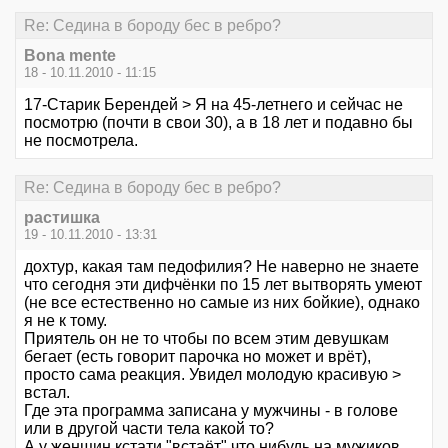
Re: Седина в бороду бес в ребро?
Bona mente
18 - 10.11.2010 - 11:15
17-Старик Берендей > Я на 45-летнего и сейчас не
посмотрю (почти в свои 30), а в 18 лет и подавно бы
не посмотрела.
Re: Седина в бороду бес в ребро?
растишка
19 - 10.11.2010 - 13:31
дохтур, какая там педофилия? Не наверно не знаете
что сегодня эти дифчёнки по 15 лет вытворять умеют
(не все естественно но самые из них бойкие), однако
я не к тому.
Приятель он не то чтобы по всем этим девушкам
бегает (есть говорит парочка но может и врёт),
просто сама реакция. Увидел молодую красивую >
встал.
Где эта программа записана у мужчины - в голове
или в другой части тела какой то?
А у женщин кстати "встаёт" что нибудь на мужиков