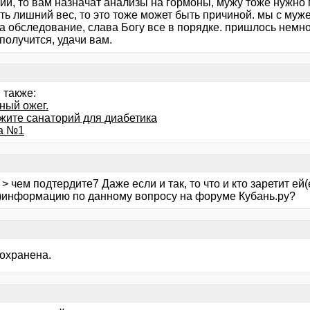
ий, то вам назначат анализы на гормоны, мужу тоже нужно 
ть лишний вес, то это тоже может быть причиной. мы с муж
а обследование, слава Богу все в порядке. пришлось немно
 получится, удачи вам.
 также:
ный ожег.
жите санаторий для диабетика
а №1
> чем подтердите7 Даже если и так, то что и кто заретит ей(
)информацию по данному вопросу на форуме Кубань.ру?
сохранена.