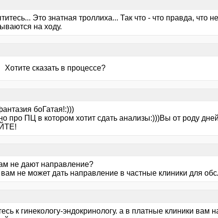
титесь... Это знатная троллиха... Так что - что правда, что н
ываются на ходу.
 Хотите сказать в процессе?
фантазия боГатая!:)))
о про ПЦ в котором хотит сдать анализы:)))Вы от роду дней
ЙТЕ!
ам не дают направление?
вам не может дать направление в частные клиники для об
есь к гинекологу-эндокринологу. а в платные клиники вам 