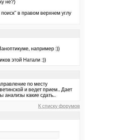
ку не?)
 поиск" в правом верхнем углу
аноптикуме, например :))
ков этой Натали :))
направление по месту
аветинской и ведет прием.. Дает
ы анализы какие сдать..
К списку форумов