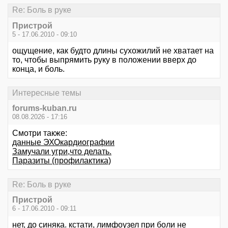
Re: Боль в руке
Пристрой
5 - 17.06.2010 - 09:10
ощущение, как будто длины сухожилий не хватает на
то, чтобы выпрямить руку в положении вверх до
конца, и боль.
Интересные темы
forums-kuban.ru
08.08.2026 - 17:16
Смотри также:
данные ЭХОкардиографии
Замучали угри,что делать.
Паразиты (профилактика)
Re: Боль в руке
Пристрой
6 - 17.06.2010 - 09:11
нет, до синяка. кстати, лимфоузел при боли не