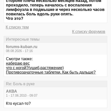
стороне плеча несколько месяцев назад, потом
проходило, теперь началось с воспаления
лимфоузла в подмышке и через несколько часов
повилась боль вдоль руки опять.
Что это?
К списку тем
К списку форумов
Интересные темы
forums-kuban.ru
08.08.2026 - 17:16
Смотри также:
набераю вес
что с ногой?(ушиб,растяжение)
Противозачаточные таблетки. Как быть дальше?
Re: Боль в руке
АКВА
1 - 17.06.2010 - 09:07
Кто кусал-то?