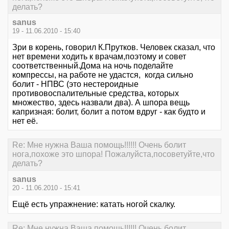
делать?
sanus
19 - 11.06.2010 - 15:40
Зри в корень, говорил К.Прутков. Человек сказал, что
нет времени ходить к врачам,поэтому и совет
соответственный.Дома на ночь поделайте
компрессы, на работе не удастся, когда сильно
болит - НПВС (это нестероидные
противовоспалительные средства, которых
множество, здесь назвали два). А шпора вещь
капризная: болит, болит а потом вдруг - как будто и
нет её.
Re: Мне нужна Ваша помощь!!!!!! Очень болит
нога,похоже это шпора! Пожалуйста,посоветуйте,что
делать?
sanus
20 - 11.06.2010 - 15:41
Ещё есть упражнение: катать ногой скалку.
Re: Мне нужна Ваша помощь!!!!!! Очень болит