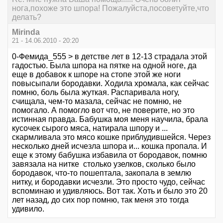
нога,похоже это шпора! Пожалуйста,посоветуйте,что
делать?
Mirinda
21 - 14.06.2010 - 20:20
0-Фемида_555 > в детстве лет в 12-13 страдала этой
гадостью. Была шпора на пятке на одной ноге, да
еще в добавок к шпоре на стопе этой же ноги
повысыпали бородавки. Ходила хромала, как сейчас
помню, боль была жуткая. Распаривала ногу,
счищала, чем-то мазала, сейчас не помню, не
помогало. А помогло вот что, не поверите, но это
истинная правда. Бабушка моя меня научила, брала
кусочек сырого мяса, натирала шпору и ...
скармливала это мясо кошке приблудившейся. Через
несколько дней исчезла шпора и... кошка пропала. И
еще к этому бабушка избавила от бородавок, помню
завязала на нитке столько узелков, сколько было
бородавок, что-то пошептала, закопала в землю
нитку, и бородавки исчезли. Это просто чудо, сейчас
вспоминаю и удивляюсь. Вот так. Хоть и было это 20
лет назад, до сих пор помню, так меня это тогда
удивило.