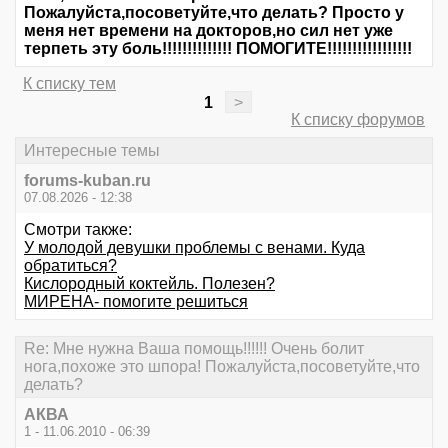
Пожалуйста,посоветуйте,что делать? Просто у
меня нет времени на докторов,но сил нет уже
терпеть эту боль!!!!!!!!!!!!!! ПОМОГИТЕ!!!!!!!!!!!!!!!!!
К списку тем
1
>
К списку форумов
Интересные темы
forums-kuban.ru
07.08.2026 - 12:38
Смотри также:
У молодой девушки проблемы с венами. Куда
обратиться?
Кислородный коктейль. Полезен?
МИРЕНА- помогите решиться
Re: Мне нужна Ваша помощь!!!!!! Очень болит
нога,похоже это шпора! Пожалуйста,посоветуйте,что
делать?
АКВА
1 - 11.06.2010 - 06:39