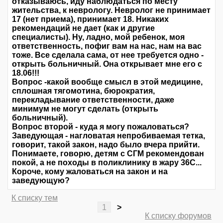
отказываюсь, иду наблюдаться по месту
жительства, к неврологу. Невролог не принимает
17 (нет приема), принимает 18. Никаких
рекомендаций не дает (как и другие
специалисты). Ну, ладно, мой ребенок, моя
ответственность, пофиг вам на нас, нам на вас
тоже. Все сделала сама, от нее требуется одно -
открыть больничный. Она открывает мне его с
18.06!!!
Вопрос -какой вообще смысл в этой медицине,
сплошная тягомотина, бюрократия,
перекладывание ответственности, даже
минимум не могут сделать (открыть
больничный).
Вопрос второй - куда я могу пожаловаться?
Заведующая - нагловатая непробиваемая тетка,
говорит, такой закон, надо было вчера прийти.
Понимаете, говорю, детям с СГМ рекомендован
покой, а не походы в поликлинику в жару 36С...
Короче, кому жаловаться на закон и на
заведующую?
К списку тем
1
>
К списку форумов