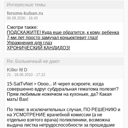
Интересные темы
forums-kuban.ru
06.08.2026 - 16:43
Смотри также:
ПОДСКАЖИТЕ! Куда еще обратится, к кому, ребенка
7-ми лет просто замучал коньюктевит глаз!
Упражнения для глаз
ХРОНИЧЕСКИЙ КАНДИДОЗ!
Re: Больничный не дают
Killer M D
21 - 18.06.2010 - 17:22
15-SatTvNet > Оооо... И череп вскроете, когда
совершенно вдруг субдуральная гематома полезет?
Прям любимым ножечком на кухоньке, да? Какая
мать! Вах!
По теме: в исключительных случая, ПО РЕШЕНИЮ и
на УСМОТРЕНИЕ врачебной комиссии (а не
отдельно взятого врача) поликлиники, возможна
выдача листка нетрудоспособности за прошедшие