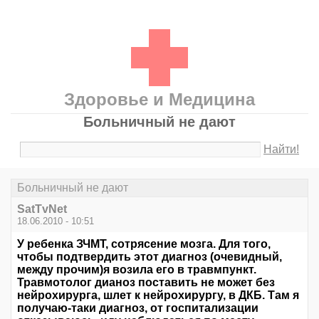
Здоровье и Медицина
Больничный не дают
Найти!
Больничный не дают
SatTvNet
18.06.2010 - 10:51
У ребенка ЗЧМТ, сотрясение мозга. Для того,
чтобы подтвердить этот диагноз (очевидный,
между прочим)я возила его в травмпункт.
Травмотолог дианоз поставить не может без
нейрохирурга, шлет к нейрохирургу, в ДКБ. Там я
получаю-таки диагноз, от госпитализации