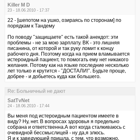
Killer M D
23 - 18.06.2010 - 17:37
22 - [шепотом на ушко, озираясь по сторонам] по
порядкам к Тандему
По поводу "защищаете" есть такой анекдот: эти
проблемы - не за мою зарплату. ВК - это лишняя
писанина, от которой и так руку ломит к концу
рабочего дня. Поэтому когда на прием вламывается
истероидный пациент, то помогать ему нет никакого
желания. Потому как на языке последние несколько
лет только и крутится - "ДОСТАЛИ!". Будьте проще,
добрее - и добьетесь куда как большего.
Re: Больничный не дают
SatTvNet
24 - 18.06.2010 - 17:44
Вы меня под истероидным пациентом имеете в
виду? Ну, нет. В вопросах здоровья я предельно
собрана и ответственна.А вот когда сталкиваюсь с
очевидной бессмыслицей - ну да,я злюсь.
Я и к заведующей пришла, с тем, что возможно,