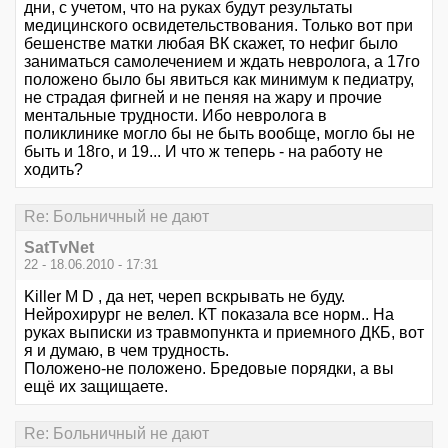
дни, с учетом, что на руках будут результаты
медицинского освидетельствования. Только вот при
бешенстве матки любая ВК скажет, то нефиг было
заниматься самолечением и ждать невролога, а 17го
положено было бы явиться как минимум к педиатру,
не страдая фигней и не пеняя на жару и прочие
ментальные трудности. Ибо невролога в
поликлинике могло бы не быть вообще, могло бы не
быть и 18го, и 19... И что ж теперь - на работу не
ходить?
Re: Больничный не дают
SatTvNet
22 - 18.06.2010 - 17:31
Killer M D , да нет, череп вскрывать не буду.
Нейрохирург не велел. КТ показала все норм.. На
руках выписки из травмопункта и приемного ДКБ, вот
я и думаю, в чем трудность.
Положено-не положено. Бредовые порядки, а вы
ещё их защищаете.
Re: Больничный не дают