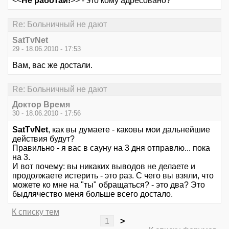
<<
Не работай!
>> - это кому адресовано?
Re: Больничный не дают
SatTvNet
29 - 18.06.2010 - 17:53
Вам, вас же достали.
Re: Больничный не дают
Доктор Время
30 - 18.06.2010 - 17:56
SatTvNet
, как вы думаете - каковы мои дальнейшие
действия будут?
Правильно - я вас в сауну на 3 дня отправлю... пока
на 3.
И вот почему: вы никаких выводов не делаете и
продолжаете истерить - это раз. С чего вы взяли, что
можете ко мне на "ты" обращаться? - это два? Это
быдлячество меня больше всего достало.
К списку тем
1
>