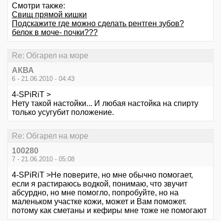
Смотри также:
Свищ прямой кишки
Подскажите где можно сделать рентген зубов?
белок в моче- почки???
Re: Обгарел на море
АКВА
6 - 21.06.2010 - 04:43
4-SPiRiT >
Нету такой настойки... И любая настойка на спирту
только усугубит положение.
Re: Обгарел на море
100280
7 - 21.06.2010 - 05:08
4-SPiRiT >Не поверите, но мне обычно помогает,
если я растираюсь водкой, понимаю, что звучит
абсурдно, но мне помогло, попробуйте, но на
маленьком участке кожи, может и Вам поможет.
потому как сметаны и кефиры мне тоже не помогают