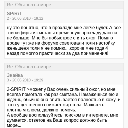
Re: Обгарел на море
SPiRiT
2 - 20.06.2010 - 19:12
ну это понятно, что в прохладе мне легче будет. А все
эти кефиры и сметаны временную прохладу дают и
не больше! Мне бы побыстрее снять ожог. Помню
вроде тут же на форуме советовали толи настойку
женьшеня толи я не помню....короче мне года 4
назад помогло практически за два применения!
Re: Обгарел на море
Знайка
3 - 20.06.2010 - 19:29
2-SPiRiT >может у Вас очень сильный ожог, но мне
всегда помогала как раз сметана. Намажешься ею и
ждешь, обычно она впитывается полностью в кожу и
это существенно снижает жар тела. Мажьтесь
плотным слоем, должно помочь.
А вообще воспользуйтесь поиском в интернете, мне
думается, ответов на Ваш вопрос должно быть
море...