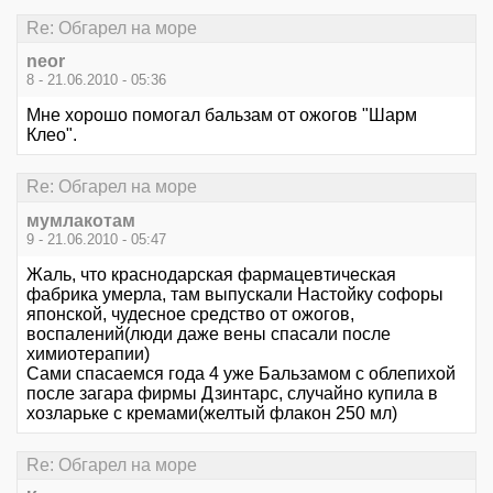
Re: Обгарел на море
neor
8 - 21.06.2010 - 05:36
Мне хорошо помогал бальзам от ожогов "Шарм
Клео".
Re: Обгарел на море
мумлакотам
9 - 21.06.2010 - 05:47
Жаль, что краснодарская фармацевтическая
фабрика умерла, там выпускали Настойку софоры
японской, чудесное средство от ожогов,
воспалений(люди даже вены спасали после
химиотерапии)
Сами спасаемся года 4 уже Бальзамом с облепихой
после загара фирмы Дзинтарс, случайно купила в
хозларьке с кремами(желтый флакон 250 мл)
Re: Обгарел на море