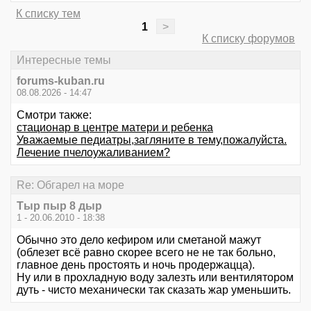
К списку тем
1
>
К списку форумов
Интересные темы
forums-kuban.ru
08.08.2026 - 14:47
Смотри также:
стационар в центре матери и ребенка
Уважаемые педиатры,загляните в тему,пожалуйста.
Лечение пчелоужаливанием?
Re: Обгарел на море
Тыр пыр 8 дыр
1 - 20.06.2010 - 18:38
Обычно это дело кефиром или сметаной мажут
(облезет всё равно скорее всего не не так больно,
главное день простоять и ночь продержацца).
Ну или в прохладную воду залезть или вентилятором
дуть - чисто механически так сказать жар уменьшить.