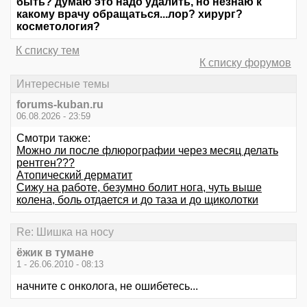
быть? думаю это надо удалить, но незнаю к
какому врачу обращаться...лор? хирург?
косметология?
К списку тем
К списку форумов
Интересные темы
forums-kuban.ru
06.08.2026 - 23:59
Смотри также:
Можно ли после флюрографии через месяц делать
рентген???
Атопический дерматит
Сижу на работе, безумно болит нога, чуть выше
колена, боль отдается и до таза и до щиколотки
Re: Шишка на носу
ёжик в тумане
1 - 26.06.2010 - 08:13
начните с онколога, не ошибетесь...