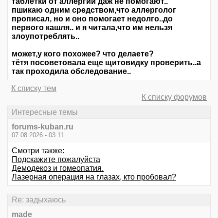
таблетки от аллергии даж не помогают..
пшикаю одним средством,что аллерголог
прописал, но и оно помогает недолго..до
первого кашля.. и я читала,что им нельзя
злоупотреблять..
может,у кого похожее? что делаете?
тётя посоветовала еще щитовидку проверить..а
так проходила обследование..
К списку тем
К списку форумов
Интересные темы
forums-kuban.ru
07.08.2026 - 03:11
Смотри также:
Подскажите пожалуйста
Демодекоз и гомеопатия.
Лазерная операция на глазах, кто пробовал?
Re: задыхаюсь
made