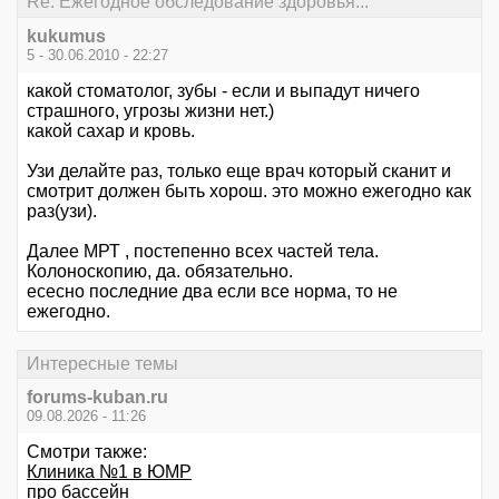
Re: Ежегодное обследование здоровья...
kukumus
5 - 30.06.2010 - 22:27
какой стоматолог, зубы - если и выпадут ничего
страшного, угрозы жизни нет.)
какой сахар и кровь.
Узи делайте раз, только еще врач который сканит и
смотрит должен быть хорош. это можно ежегодно как
раз(узи).
Далее МРТ , постепенно всех частей тела.
Колоноскопию, да. обязательно.
есесно последние два если все норма, то не
ежегодно.
Интересные темы
forums-kuban.ru
09.08.2026 - 11:26
Смотри также:
Клиника №1 в ЮМР
про бaссeйн