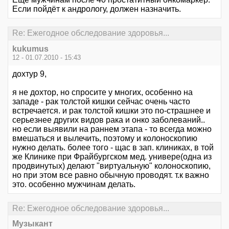
Если пойдёт к андрологу, должен назначить.
Re: Ежегодное обследование здоровья...
kukumus
12 - 01.07.2010 - 15:43
дохтур 9,
я не дохтор, но спросите у многих, особенно на
западе - рак толстой кишки сейчас очень часто
встречается. и рак толстой кишки это по-страшнее и
серьезнее других видов рака и онко заболеваний..
но если выявили на раннем этапа - то всегда можно
вмешаться и вылечить, поэтому и колоноскопию
нужно делать. более того - щас в зап. клиниках, в той
же Клинике при Фрайбургском мед. универе(одна из
продвинутых) делают "виртуальную" колоноскопию,
но при этом все равно обычную проводят. т.к важно
это. особенно мужчинам делать.
Re: Ежегодное обследование здоровья...
Музыкант