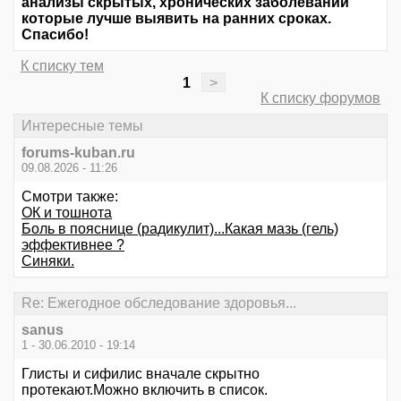
анализы скрытых, хронических заболеваний
которые лучше выявить на ранних сроках.
Спасибо!
К списку тем
1
>
К списку форумов
Интересные темы
forums-kuban.ru
09.08.2026 - 11:26
Смотри также:
ОК и тошнота
Боль в пояснице (радикулит)...Какая мазь (гель)
эффективнее ?
Синяки.
Re: Ежегодное обследование здоровья...
sanus
1 - 30.06.2010 - 19:14
Глисты и сифилис вначале скрытно
протекают.Можно включить в список.