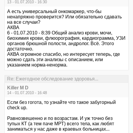
13 - 01.07.2010 - 16:30
А есть универсальный онкомаркер, что-бы
ненапряжно проверится? Или обязательно сдавать
на все случаи?
АКВА
6 - 01.07.2010 - 8:39 Общий анализ крови, мочи,
биохимия крови, флюорография, кардиограмма, УЗИ
органов брюшной полости, андролог. Всё. Этого
достаточно.
АКВА огромное спасибо, но интересует теперь, где
можно сдать эти анализы с описанием, или
указанием норма-ненорма.
Re: Ежегодное обследование здоровья...
Killer M D
14 - 01.07.2010 - 16:48
Если без гогота, то узнайте что такое забугорный
check up.
Равнозвешенно и по возрастам. И уж точно без
тупых КТ (а тем паче МРТ) всего тела, как любят
заниматься у нас даже в краевых больницах...