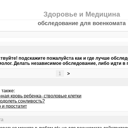
Здоровье и Медицина
обследование для военкомата
твуйте! подскажите пожалуйста как и где лучше обсле
иолог. Делать независимое обследование, либо идти в
1
>
 также:
нная кровь ребенка- стволовые клетки
еодолеть сонливость?
 и простатит
та