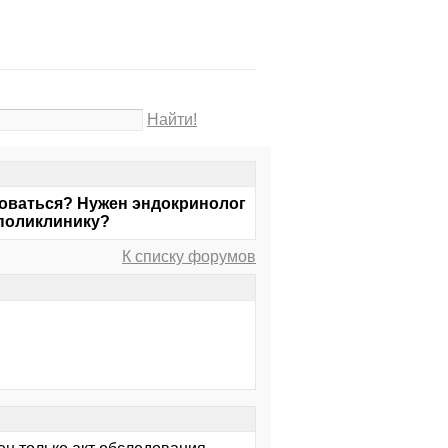
Найти!
доваться? Нужен эндокринолог
 поликлинику?
К списку форумов