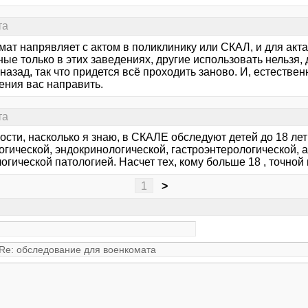
та
мат напрявляет с актом в поликлинику или СКАЛ, и для ак
ые только в этих заведениях, другие использовать нельзя,
назад, так что придется всё проходить заново. И, естестве
ения вас направить.
та
ости, насколько я знаю, в СКАЛЕ обследуют детей до 18 лет
огической, эндокринологической, гастроэнтерологической, 
гической патологией. Насчет тех, кому больше 18 , точной
1
>