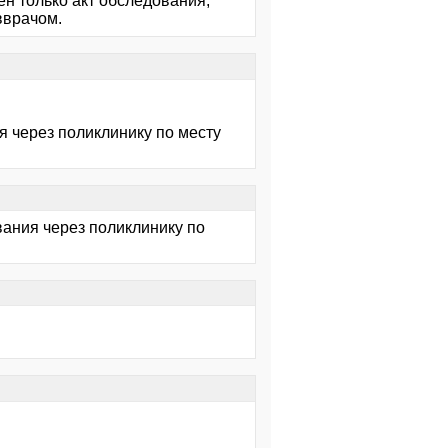
ен только акт обследования,
вврачом.
я через поликлинику по месту
вания через поликлинику по