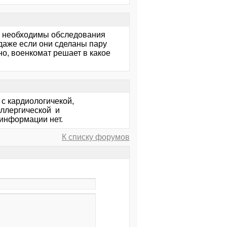
та необходимы обследования
 даже если они сделаны пару
нно, военкомат решает в какое
 с кардиологичекой,
аллергической и
 информации нет.
К списку форумов