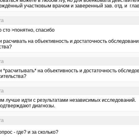
оваться можете в любом л/у, но для военкомата действител
рждённый участковым врачом и заверенный зав. отд. и гла
та
о сто >понятно, спасибо
и расчивать на объективность и достаточность обследовани
ства?
та
и *расчитывать* на объективность и достаточность обследо
жительства?
та
ним лучше идти с результатами независимых исследований.
подтверждают диагнозы.
та
опрос - где? и за сколько?