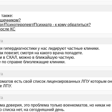
 также:
кишечником?
ог/Психотеропевт/Психиатр - к кому обратиться?
после КС
та
и гипердиагностики у нас лидируют частные клиники.
ак повезет, смотря на какого врача попадете.
и в СКАЛ, можно в ближайшую частную.
е по справке близлежащие клиники.
та
коматов есть свой список лицензированных ЛПУ которым они
е ЛПУ.
та
ма доверия, это проблема только военкоматов, но никак не
о списка нет, на сегодняшний день.