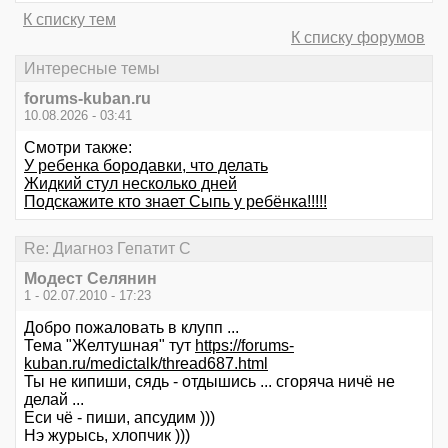
К списку тем
К списку форумов
Интересные темы
forums-kuban.ru
10.08.2026 - 03:41
Смотри также:
У ребенка бородавки, что делать
Жидкий стул несколько дней
Подскажите кто знает Сыпь у ребёнка!!!!!
Re: Диагноз Гепатит С
Модест Селянин
1 - 02.07.2010 - 17:23
Добро пожаловать в клупп ...
Тема "Желтушная" тут
https://forums-
kuban.ru/medictalk/thread687.html
Ты не кипиши, сядь - отдышись ... сгоряча ничё не
делай ...
Еси чё - пиши, апсудим )))
Нэ журысь, хлопчик )))