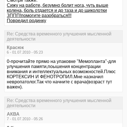
Смотри также:
Сижу на работе, безумно болит нога, чуть выше
колена, боль отдается и до таза и до щиколотки
ЗППП!помогите разобраться!!!
Повредил родинку
Re: Средства временного улучшения мысленной
деятельности
Красюк
6 - 01.07.2010 - 05:23
0-прочитайте прямо на упаковке "Мемопланта"-для
улучшения памяти,поышения концентрации
внимания и интеллектуальных возможностей.Плюс
КОРТЕКСИН И ФЕНОТРОПИЛ.Мне назначил
невропатолог.Так что начните с врача(возраст тут
важен).
Re: Средства временного улучшения мысленной
деятельности
АКВА
7 - 01.07.2010 - 05:26