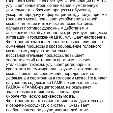
головного мозга, способствует консолидации памяти,
улучшает концентрацию внимания и умственную
деятельность, облегчает процессы обучения,
ускоряет передачу информации между полушариями
головного мозга, повышает устойчивость тканей
мозга к гипоксии и токсическим воздействиям,
обладает противосудорожным действием и
анксиолитической активностью, регулирует процессы
активации и торможения ЦНС, улучшает настроение.
Фенотропил оказывает положительное влияние на
обменные процессы и кровообращение головного
мозга, стимулирует окислительно-
восстановительные процессы, повышает
энергетический потенциал организма за счет
утилизации глюкозы, улучшает регионарный
кровоток в ишемизированных участках головного
мозга. Повышает содержание норадреналина,
дофамина и серотонина в головном мозге. Не влияет
на уровень содержания ГАМК, не связывается с
ГАМКA- и ГАМКB-рецепторами, не оказывает
значительного влияния на спонтанную
биоэлектрическую активность мозга.
Фенотропил не оказывает влияния на дыхательную
и сердечно-сосудистую системы. Оказывает
слабовыраженное диуретическое действие.