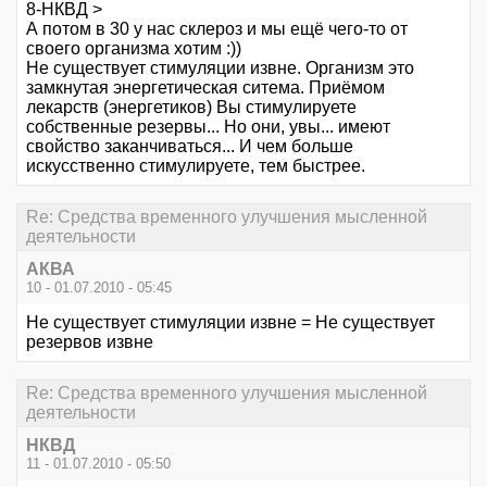
8-НКВД >
А потом в 30 у нас склероз и мы ещё чего-то от
своего организма хотим :))
Не существует стимуляции извне. Организм это
замкнутая энергетическая ситема. Приёмом
лекарств (энергетиков) Вы стимулируете
собственные резервы... Но они, увы... имеют
свойство заканчиваться... И чем больше
искусственно стимулируете, тем быстрее.
Re: Средства временного улучшения мысленной
деятельности
АКВА
10 - 01.07.2010 - 05:45
Не существует стимуляции извне = Не существует
резервов извне
Re: Средства временного улучшения мысленной
деятельности
НКВД
11 - 01.07.2010 - 05:50