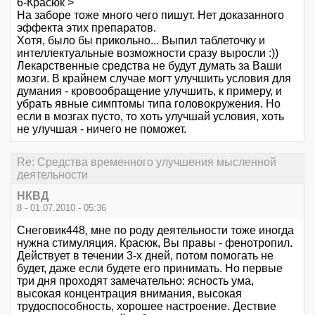
6-Красюк >
На заборе тоже много чего пишут. Нет доказанного
эффекта этих препаратов.
Хотя, было бы прикольно... Выпил таблеточку и
интеллектуальные возможности сразу выросли :))
Лекарственные средства не будут думать за Ваши
мозги. В крайнем случае могт улучшить условия для
думания - кровообращение улучшить, к примеру, и
убрать явные симптомы типа головокружения. Но
если в мозгах пусто, то хоть улучшай условия, хоть
не улучшая - ничего не поможет.
Re: Средства временного улучшения мысленной
деятельности
НКВД
8 - 01.07.2010 - 05:36
Снеговик448, мне по роду деятельности тоже иногда
нужна стимуляция. Красюк, Вы правы - фенотропил.
Действует в течении 3-х дней, потом помогать не
будет, даже если будете его принимать. Но первые
три дня проходят замечательно: ясность ума,
высокая концентрация внимания, высокая
трудоспособность, хорошее настроение. Дествие