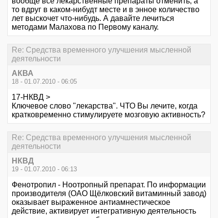
вообще все лекарственные препараты отменить, а
то вдруг в каком-нибудт месте и в энное количество
лет выскочет что-нибудь. А давайте лечиться
методами Малахова по Первому каналу.
Re: Средства временного улучшения мысленной
деятельности
АКВА
18 - 01.07.2010 - 06:05
17-НКВД >
Ключевое слово "лекарства". ЧТО Вы лечите, когда
кратковременно стимулируете мозговую активность?
Re: Средства временного улучшения мысленной
деятельности
НКВД
19 - 01.07.2010 - 06:13
Фенотропил - Ноотропный препарат. По информации
производителя (ОАО Щёлковский витаминный завод)
оказывает выраженное антиамнестическое
действие, активирует интегративную деятельность