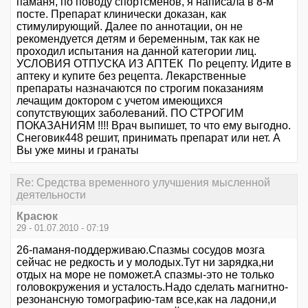
паманя, по поводу спортсменов, я написала в 8-м
посте. Препарат клинически доказан, как
стимулирующий. Далее по аннотации, он не
рекомендуется детям и беременным, так как не
проходил испытания на данной категории лиц.
УСЛОВИЯ ОТПУСКА ИЗ АПТЕК По рецепту. Идите в
аптеку и купите без рецепта. Лекарственные
препараты назначаются по строгим показаниям
лечащим доктором с учетом имеющихся
сопутствующих заболеваний. ПО СТРОГИМ
ПОКАЗАНИЯМ !!!! Врач выпишет, то что ему выгодно.
Снеговик448 решит, принимать препарат или нет. А
Вы уже мины и гранаты
Re: Средства временного улучшения мысленной
деятельности
Красюк
29 - 01.07.2010 - 07:19
26-паманя-поддерживаю.Спазмы сосудов мозга
сейчас не редкость и у молодых.Тут ни зарядка,ни
отдых на море не поможет.А спазмы-это не только
головокружения и усталость.Надо сделать магнитно-
резонансную томографию-там все,как на ладони,и