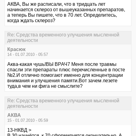
АКВА, Вы же расписали, что в тридцать лет
начинается склероз от вышеуказанных препаратов,
а теперь Вы пишете, что в 70 лет. Определитесь,
когда ждать склероз?
Re: Средства временного улучшения мысленной
деятельности
Красюк
14 - 01.07.2010 - 05:57
Аква-какая чушь!ВЫ ВРАЧ7 Меня после травмы
спасли эти препараты плюс перечисленные в посте
№2.И отлично помогают именно для концентрации
внимания и улучшения памяти.Вот зачем лезете
туда,в чем ни фига не смыслите?
Re: Средства временного улучшения мысленной
деятельности
АКВА
15 - 01.07.2010 - 05:59
13-НКВД >
В 30 начнётся, к 70 сформируется окончательно. А