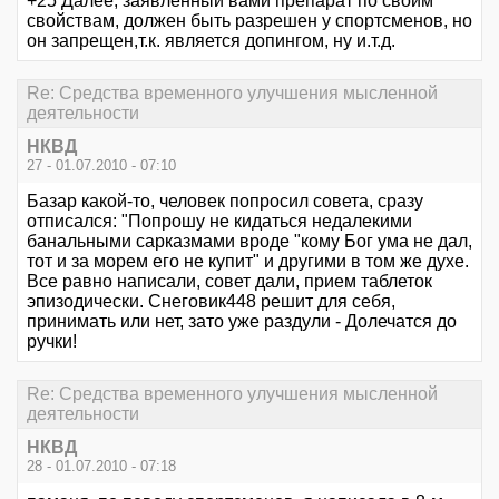
+25 Далее, заявленный вами препарат по своим
свойствам, должен быть разрешен у спортсменов, но
он запрещен,т.к. является допингом, ну и.т.д.
Re: Средства временного улучшения мысленной
деятельности
НКВД
27 - 01.07.2010 - 07:10
Базар какой-то, человек попросил совета, сразу
отписался: "Попрошу не кидаться недалекими
банальными сарказмами вроде "кому Бог ума не дал,
тот и за морем его не купит" и другими в том же духе.
Все равно написали, совет дали, прием таблеток
эпизодически. Снеговик448 решит для себя,
принимать или нет, зато уже раздули - Долечатся до
ручки!
Re: Средства временного улучшения мысленной
деятельности
НКВД
28 - 01.07.2010 - 07:18