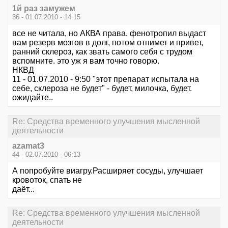
1й раз замужем
36 - 01.07.2010 - 14:15
все не читала, но АКВА права. фенотропил выдаст
вам резерв мозгов в долг, потом отнимет и привет,
ранний склероз, как звать самого себя с трудом
вспомните. это уж я вам точно говорю.
НКВД
11 - 01.07.2010 - 9:50 "этот препарат испытала на
себе, склероза не будет" - будет, милочка, будет.
ожидайте..
Re: Средства временного улучшения мысленной
деятельности
azamat3
44 - 02.07.2010 - 06:13
А попробуйте виагру.Расширяет сосуды, улучшает
кровоток, спать не
даёт...
Re: Средства временного улучшения мысленной
деятельности