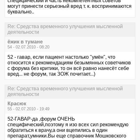
специфический и часть некомпетентных советов
могут принести серьезный вред т. к. воспринимаются
буквально..
Re: Средства временного улучшения мысленной
деятельности
ёжик в тумане
54 - 02.07.2010 - 08:20
52 - гавар, если пациент настолько "умён", что
относится к рекомендациям безымянных советчиков
с форума без критики, то он всё равно нанесёт себе
вред... не форум, так ЗОЖ почитает...)
Re: Средства временного улучшения мысленной
деятельности
Красюк
55 - 02.07.2010 - 19:49
52-ГАВАР-да ,форум ОЧЕНЬ
специфический,поэтому я изо всех сил рекомендую
обратиться к врачу,а они вцепились в один
препарат,умники.Вы еще справочник Мошковского