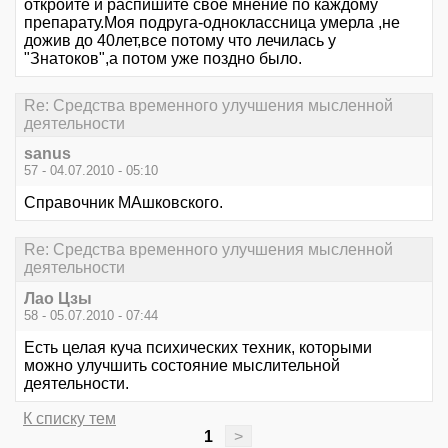
откройте и распишите свое мнение по каждому
препарату.Моя подруга-одноклассница умерла ,не
дожив до 40лет,все потому что лечилась у
"Знатоков",а потом уже поздно было.
Re: Средства временного улучшения мысленной
деятельности
sanus
57 - 04.07.2010 - 05:10
Справочник МАшковского.
Re: Средства временного улучшения мысленной
деятельности
Лао Цзы
58 - 05.07.2010 - 07:44
Есть целая куча психических техник, которыми
можно улучшить состояние мыслительной
деятельности.
К списку тем
1
>