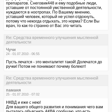
препаратов. Снеговик448 и ему подобные люди,
уставшие от постоянной умственной деятельности,
нуждаются в ноотропах. По Вашему мнению,
уставший человек, который не успел отдохнуть,
потому что некогда отдыхать, это норма? Если Вы
врач, то как-то странно от Вас это читать
Re: Средства временного улучшения мысленной
деятельности
Чучи
24 - 01.07.2010 - 06:55
Пусть лечатся - это менталитет такой! Долечатся до
ручки! Потом не понимают почему болеют!
Re: Средства временного улучшения мысленной
деятельности
паманя
25 - 01.07.2010 - 07:02
НКВД и еже с нею!
Для вашего общего развития и понимания чего вам
пыталась объяснить АКВА сообщаю, что есть