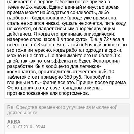
начинается с первой таблетки после приема в
течение 2-х часов. Единственный минус: во время
приема может наблюдаться сонливость, либо
наоборот - бодрствование (вроде уже время сна,
спать не хочется никак), кушать не хочется, пить воду
не хочется, обладает сильным анорексирующим
действием. Я когда его принимаю эпизодически,
наверное сплю часов 8 в трое суток. Т. е. в 72 часа я
всего сплю 7-8 часов. Вот такой побочный эффект, но
это тоже интересно, когда работа подходит в сроки,
можно и не спать. Но принимайте его не более 3-х
дней, так как потом эффекта не будет. Фенотропил
разработан был вообще-то для летчиков-
космонавтов, производитель отечественный, 10
таблеток стоит примерно 350 руб. Попробуйте,
глицины и т. п. - фигня все это. Причем после приема
Фенотропила отсутсвует синдром отмены,
противопоказания для спортсменов.
Re: Средства временного улучшения мысленной
деятельности
АКВА
9 - 01.07.2010 - 05:44