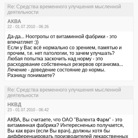
Re: Средства временного улучшения мысленной
деятельности
АКВА
22 - 01.07.2010 - 06:26
Да-да... Ноотропы от витаминной фабрики - это
впечатляет :))
Если у Вас всё нормально со зрением, памятью и
прочим, т.е. нет патологии, то зачем улучшать?
Любая попытка заскочить над норму - это
расходование собственных резервов организма...
Лечение - доведение состояние до нормы.
Разницу понимаете?
Re: Средства временного улучшения мысленной
деятельности
НКВД
23 - 01.07.2010 - 06:42
АКВА, Вы считаете, что ОАО "Валента Фарм" - это
витаминная фабрика? Интересненько получается,
Вы как врач (если Вы врач), должны хотя бы
дифференцировать производителей лекарственных