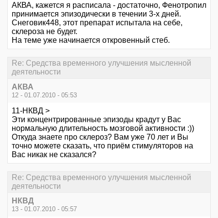
АКВА, кажется я расписала - достаточно, Фенотропил
принимается эпизодически в течении 3-х дней.
Снеговик448, этот препарат испытала на себе,
склероза не будет.
На теме уже начинается откровенный стеб.
Re: Средства временного улучшения мысленной
деятельности
АКВА
12 - 01.07.2010 - 05:53
11-НКВД >
Эти концентрированные эпизоды крадут у Вас
нормальную длительность мозговой активности :))
Откуда знаете про склероз? Вам уже 70 лет и Вы
точно можете сказать, что приём стимуляторов на
Вас никак не сказался?
Re: Средства временного улучшения мысленной
деятельности
НКВД
13 - 01.07.2010 - 05:57