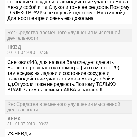
состояние сосудов и взаимодействие участков мозга
между собой и т.д.Опухоли тоже не редкость.Поэтому
ТОЛЬКО ВРАЧ! я не первый год хожу к Низамовой,в
Диагност.центре и очень ею довольна.
Re: Средства временного улучшения мысленной
деятельности
НКВД
30 - 01.07.2010 - 07:39
Снеговик448, для начала Вам следует сделать
магнитно-резонансную томографию (см. пост 29),
там все,как на ладони,и состояние сосудов и
взаимодействие участков мозга между собой и
т.д.Опухоли тоже не редкость.Поэтому ТОЛЬКО
ВРАЧ! Затем на прием к АКВА и памане!!!
Re: Средства временного улучшения мысленной
деятельности
АКВА
31 - 01.07.2010 - 09:33
23-НКВД >