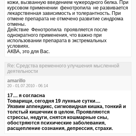
кожи, вызванную введением чужеродного белка. При
курсовом применении фенотропила не развивается
лекарственная зависимость и толерантность. При
отмене препарата не отмечено развитие синдрома
отмены.
Действие Фенотропила проявляется после
однократного применения, что важно при
использовании препарата в экстремальных
условиях.
АКВА, это для Вас.
Re: Средства временного улучшения мысленной
деятельности
amarillo
20 - 01.07.2010 - 06:14
17.... я согласна
Товарищи, сегодня 19 лунные сутки....
Уязвим аппендикс, сигмовидная кишка, тонкий и
толстый кишечник в целом. Проявляются
стрессы, недуги, снятся кошмарные сны,
обостряются психические заболевания,
расщепление сознания, депрессия, страхи.