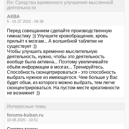
Re: Средства временного улучшения мысленной
деятельности
АКВА
5 - 01.07.2010 - 04:38
Перед совещанием сделайте производственную
гимнастику :)) Улучшите кровобращение, кровь
прильёт к мозгам... А волшебной таблетки не
существует :))
Чтобы улучшить временно мыслительную
деятельность, нужно, чтобы это деятельность
вообще была активна... Поэтому увеличивайте
объём информации в мозгах... Тренируйтесь.
Способность сконцетрироваться - это способность
выбрать нужное из имеющегося. Чем больше у Вас
будет объм, из которого можно выбрать, тем легче
сконцентрироваться. На пустом месте креативности
не возникнет :))
Интересные темы
forums-kuban.ru
10.08.2026 - 10:51