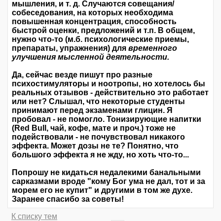
мышления, и т. д. Случаются совещания/
собеседования, на которых необходима
повышенная концентрация, способность
быстрой оценки, предложений и т.п. В общем,
нужно что-то (м.б. психологические приемы,
препараты, упражнения) для
временного
улучшения мысленной деятельности.
Да, сейчас везде пишут про разные
психостимуляторы и ноотропы, но хотелось бы
реальных отзывов - действительно это работает
или нет? Слышал, что некоторые студенты
принимают перед экзаменами глицин. Я
пробовал - не помогло. Тонизирующие напитки
(Red Bull, чай, кофе, мате и проч.) тоже не
подействовали - не почувствовал никакого
эффекта. Может дозы не те? Понятно, что
большого эффекта я не жду, но хоть что-то...
Попрошу не кидаться недалекими банальными
сарказмами вроде "кому Бог ума не дал, тот и за
морем его не купит" и другими в том же духе.
Заранее спасибо за советы!
К списку тем