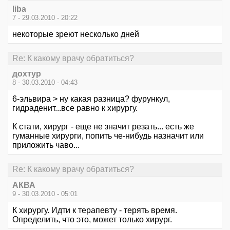
liba
7 - 29.03.2010 - 20:22
некоторые зреют несколько дней
Re: К какому врачу обратиться?
дохтур
8 - 30.03.2010 - 04:43
6-эльвира > ну какая разница? фурункул,
гидраденит...все равно к хирургу.
К стати, хирург - еще не значит резать... есть же
гуманные хирурги, попить че-нибудь назначит или
приложить чаво...
Re: К какому врачу обратиться?
АКВА
9 - 30.03.2010 - 05:01
К хирургу. Идти к терапевту - терять время.
Определить, что это, может только хирург.