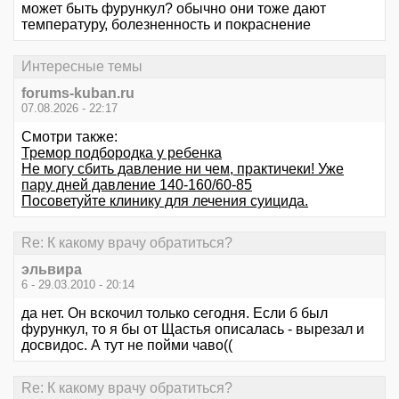
может быть фурункул? обычно они тоже дают
температуру, болезненность и покраснение
Интересные темы
forums-kuban.ru
07.08.2026 - 22:17
Смотри также:
Тремор подбородка у ребенка
Не могу сбить давление ни чем, практичеки! Уже
пару дней давление 140-160/60-85
Посоветуйте клинику для лечения суицида.
Re: К какому врачу обратиться?
эльвира
6 - 29.03.2010 - 20:14
да нет. Он вскочил только сегодня. Если б был
фурункул, то я бы от Щастья описалась - вырезал и
досвидос. А тут не пойми чаво((
Re: К какому врачу обратиться?